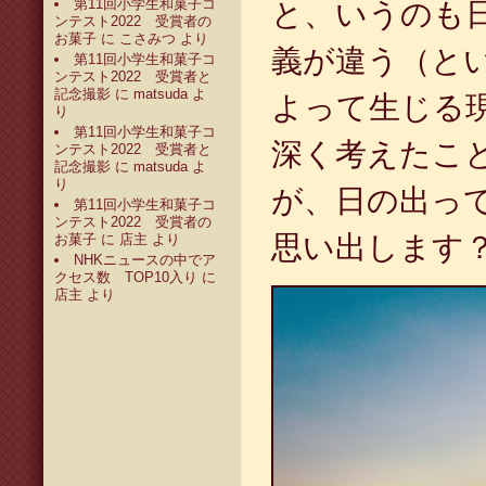
第11回小学生和菓子コ
と、いうのも
ンテスト2022 受賞者の
お菓子
に
こさみつ
より
義が違う（と
第11回小学生和菓子コ
ンテスト2022 受賞者と
記念撮影
に
matsuda
よ
よって生じる
り
第11回小学生和菓子コ
深く考えたこ
ンテスト2022 受賞者と
記念撮影
に
matsuda
よ
り
が、日の出っ
第11回小学生和菓子コ
ンテスト2022 受賞者の
思い出します
お菓子
に
店主
より
NHKニュースの中でア
クセス数 TOP10入り
に
店主
より