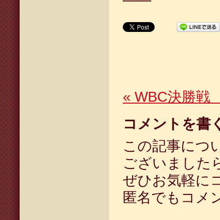
——
«
WBC決勝戦 
コメントを書
この記事につ
ございました
ぜひお気軽に
匿名でもコメ