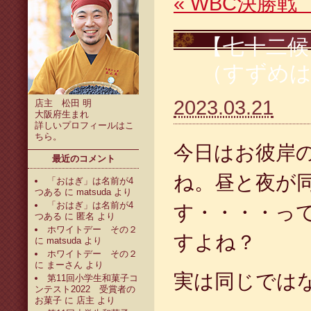
«
WBC決勝戦 
【七十二候
（すずめ
2023.03.21
店主 松田 明
大阪府生まれ
詳しいプロフィールは
こ
ちら
。
今日はお彼岸
最近のコメント
ね。昼と夜が
「おはぎ」は名前が4
つある
に
matsuda
より
「おはぎ」は名前が4
す・・・・っ
つある
に
匿名
より
ホワイトデー その２
すよね？
に
matsuda
より
ホワイトデー その２
に
まーさん
より
実は同じでは
第11回小学生和菓子コ
ンテスト2022 受賞者の
お菓子
に
店主
より