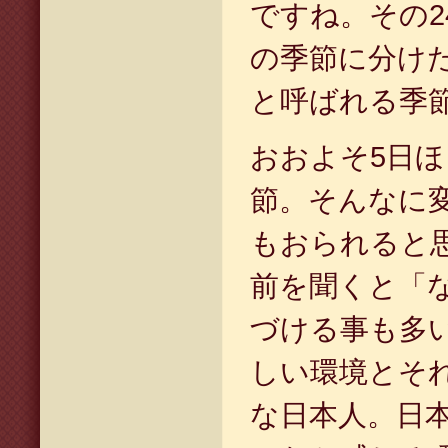
ですね。その
2
の季節に分け
と呼ばれる季
おおよそ
5
日ほ
節。そんなに
もおられると
前を聞くと「
づける事も多
しい環境とそ
な日本人。日