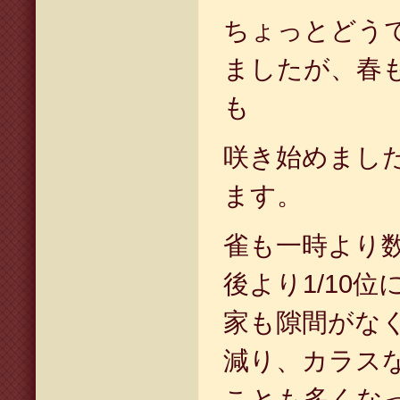
ちょっとどう
ましたが、春
も
咲き始めまし
ます。
雀も一時より
後より
1/10
位
家も隙間がな
減り、カラス
ことも多くな