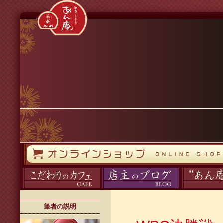
コンテンツへスキップ
オンラインストア
カフェ
ブログ
あん庵について
筆者の説明