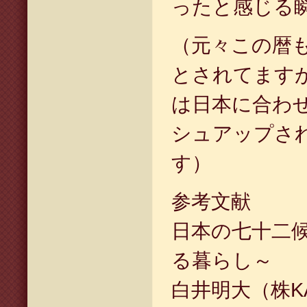
ったと感じる
（元々この暦
とされてます
は日本に合わ
シュアップさ
す）
参考文献
日本の七十二
る暮らし～
白井明大（株
K