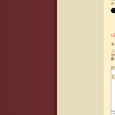
ル
«
コ
こ
ぜ
匿
お
コ