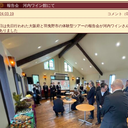
報告会 河内ワイン館にて
24.03.19
コメント（
日は先日行われた大阪府と羽曳野市の体験型ツアーの報告会が河内ワインさ
ありました