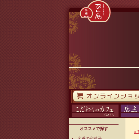
コンテンツへスキップ
オンラインストア
カフェ
ブログ
オススメで探す
«
定番の和菓子