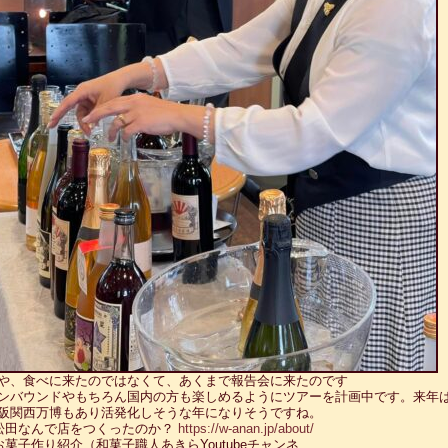
や、食べに来たのではなくて、あくまで報告会に来たのです
ンバウンドやもちろん国内の方も楽しめるようにツアーを計画中です。来年
阪関西万博もあり活発化しそうな年になりそうですね。
松田なんで店をつくったのか？
https://w-anan.jp/about/
お菓子作り紹介（和菓子職人あきらYoutubeチャンネ