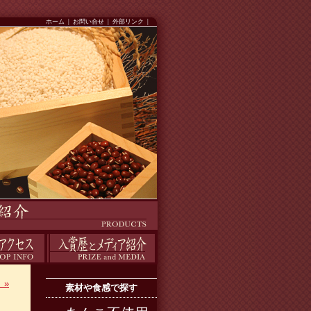
ホーム
|
お問い合せ
|
外部リンク
|
入賞歴
く
»
素材や食感で探す