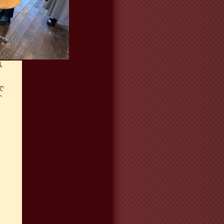
長命寺
気
で
か