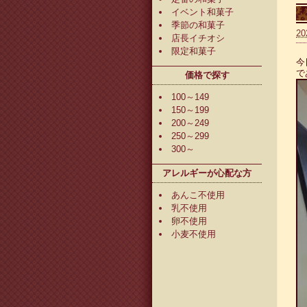
イベント和菓子
季節の和菓子
20
店長イチオシ
限定和菓子
今
で
価格で探す
100～149
150～199
200～249
250～299
300～
アレルギーが心配な方
あんこ不使用
乳不使用
卵不使用
小麦不使用