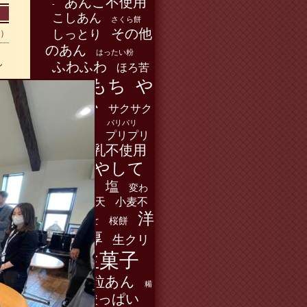
あんこ不使用
-
こしあん
さくら餅
その他
しっとり
0）
のあん
はったい粉
ん
ふわふわ
ほろ苦
もちもち
や
わらか
サクサク
チョコレート
パリパリ
フルーツ
プリプリ
乳不使用
七十二候
冷やして
乾飯
塩
卵不使用
変わ
寒天
小麦不
りあん
洋
使用
桜餅
暖めて
風
濃厚
生クリ
生菓子
ーム
粒あん
白あん
糒
酸っぱい
道明寺