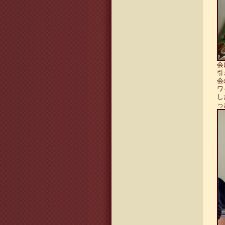
会
引
会
ワ
し
っ