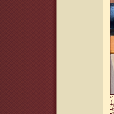
い
イ
大
●
●