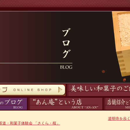
商品紹介
あん庵について
アクセス
道明寺を歩
茶道・和菓子体験会 「さくら・桜」