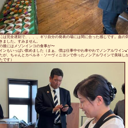
には完全遅刻で、、、、ギリ自分の発表の場には間に合った感じです。血の
きました。すみません。
の後にはメゾンインコの食事が〜
インもいっぱい飲めました（まぁ、僕は仕事中やわ車やわでノンアルワイン
たが、ちゃんとカベルネ・ソーヴィニヨンで作ったノンアルワインで美味し
たです）