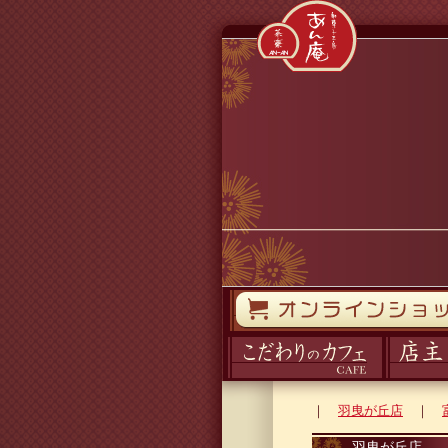
コンテンツへスキップ
オンラインストア
カフェ
ブログ
｜
羽曳が丘店
｜
羽曳が丘店