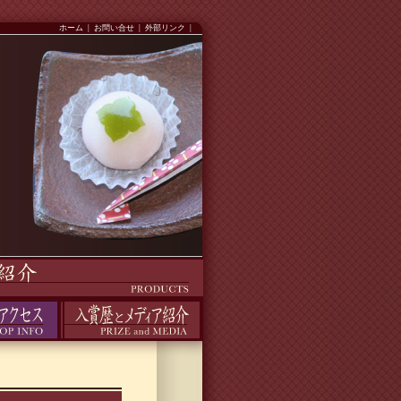
ホーム
|
お問い合せ
|
外部リンク
|
入賞歴