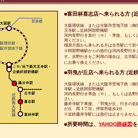
■富田林喜志店へ来られる方 (
大阪環状線、または大阪市営地下鉄（御
王寺駅→近鉄阿部野橋駅
河内長野行き急行（※）・準急、もしく
用ください。
橿原方面から来られる方は古市駅にて折
※阿部野橋駅からの急行は河内長野行き
す。吉野行きをご利用の場合は、古市駅
にお乗り換えください。
■羽曳が丘店へ来られる方 (近
大阪環状線、または大阪市営地下鉄（御
寺駅→近鉄阿部野橋駅
河内長野行き準急（※）、もしくは吉野
さい。
藤井寺駅下車後、「羽曳が丘」行きの近
が丘 西３丁目」停留所徒歩1分
※近鉄藤井寺駅には急行は止まりません
■所要時間は、
YAHOO路線図
を