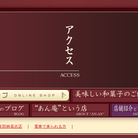
商品紹介
あん庵について
アクセス
富田林喜志店
｜
電車で来られる方
｜