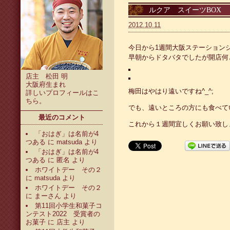
ルクア スイーツBOX
2012.10.11
今日から1週間大阪ステーション
早朝からドタバタでしたが開店何
店主 松田 明
大阪府生まれ
梅田はやはり遠いですね^_^;
詳しいプロフィールは
こ
ちら
。
でも、遠いところの方にも食べてい
最近のコメント
これから１週間宜しくお願い致し
「おはぎ」は名前が4
つある
に
matsuda
より
「おはぎ」は名前が4
つある
に
匿名
より
ホワイトデー その２
に
matsuda
より
ホワイトデー その２
に
まーさん
より
第11回小学生和菓子コ
ンテスト2022 受賞者の
お菓子
に
店主
より