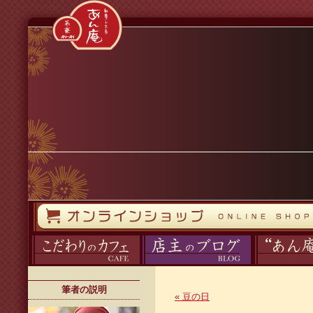
コンテンツへスキップ
オンラインストア
カフェ
ブログ
あん庵について
筆者の説明
«
豆の日