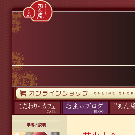
コンテンツへスキップ
オンラインストア
カフェ
ブログ
あん庵について
筆者の説明