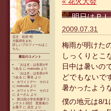
«
花火大会
明日はＰＬ
2009.07.31
店主 松田 明
大阪府生まれ
梅雨が明けた
詳しいプロフィールは
こ
ちら
。
しっくりとこ
最近のコメント
日中は暑いの
「おはぎ」は名前が4
つある
に
matsuda
より
「おはぎ」は名前が4
どでもないで
つある
に
匿名
より
ホワイトデー その２
暑かったよう
に
matsuda
より
ホワイトデー その２
に
まーさん
より
第11回小学生和菓子コ
僕の地元は8/
ンテスト2022 受賞者の
お菓子
に
店主
より