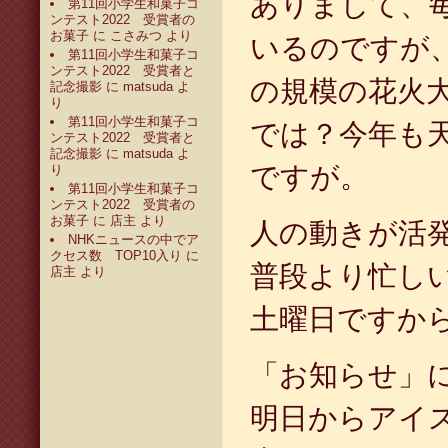
ありまして、
第11回小学生和菓子コ
ンテスト2022 受賞者の
お菓子
に
こさみつ
より
いるのですが
第11回小学生和菓子コ
ンテスト2022 受賞者と
の規模の花火
記念撮影
に
matsuda
よ
り
第11回小学生和菓子コ
では？今年も
ンテスト2022 受賞者と
記念撮影
に
matsuda
よ
ですが。
り
第11回小学生和菓子コ
ンテスト2022 受賞者の
お菓子
に
店主
より
人の動きが活
NHKニュースの中でア
クセス数 TOP10入り
に
普段より忙し
店主
より
土曜日ですか
「お知らせ」
明日からアイ