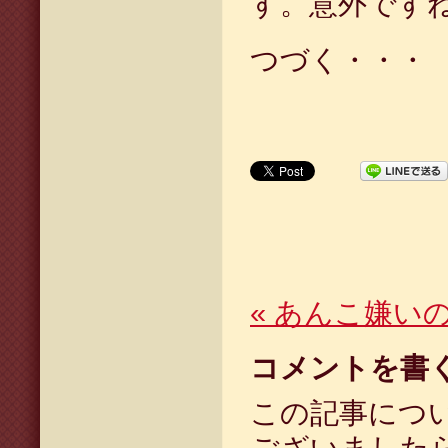
す。意外です
つづく・・・
«
あんこ嫌い
コメントを書
この記事につ