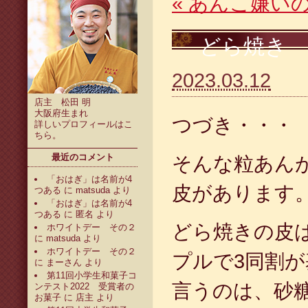
«
あんこ嫌い
どら焼き 
2023.03.12
店主 松田 明
大阪府生まれ
つづき・・・
詳しいプロフィールは
こ
ちら
。
最近のコメント
そんな粒あん
「おはぎ」は名前が4
皮があります
つある
に
matsuda
より
「おはぎ」は名前が4
つある
に
匿名
より
どら焼きの皮
ホワイトデー その２
に
matsuda
より
ホワイトデー その２
プルで3同割が
に
まーさん
より
第11回小学生和菓子コ
言うのは、砂
ンテスト2022 受賞者の
お菓子
に
店主
より