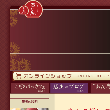
コンテンツへスキップ
オンラインストア
カフェ
ブログ
あん庵について
筆者の説明