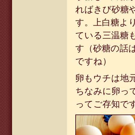
ればきび砂糖
す。上白糖よ
ている三温糖
す（砂糖の話
ですね）
卵もウチは地
ちなみに卵っ
ってご存知で