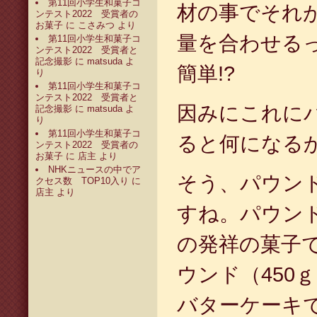
第11回小学生和菓子コ
材の事でそれ
ンテスト2022 受賞者の
お菓子
に
こさみつ
より
量を合わせる
第11回小学生和菓子コ
ンテスト2022 受賞者と
記念撮影
に
matsuda
よ
簡単!?
り
第11回小学生和菓子コ
ンテスト2022 受賞者と
因みにこれに
記念撮影
に
matsuda
よ
り
第11回小学生和菓子コ
ると何になる
ンテスト2022 受賞者の
お菓子
に
店主
より
NHKニュースの中でア
そう、パウン
クセス数 TOP10入り
に
店主
より
すね。パウン
の発祥の菓子
ウンド（450
バターケーキ