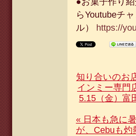
●お菓子作り
らYoutubeチ
ル）
https://y
知り合いのお
インミー専門
5.15（金）
«
日本も急に暑
が、Cebuも