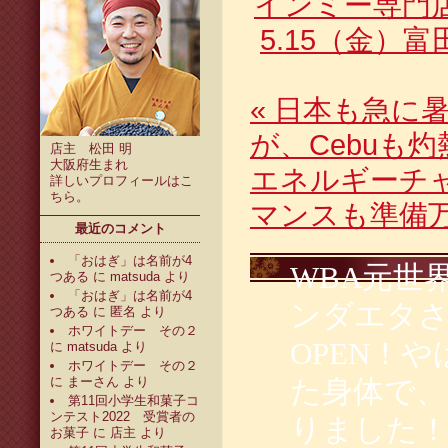
インミー専門
5.15（金）
«
日本も急に暑
が、Cebuも
店主 松田 明
大阪府生まれ
エネルギーチ
詳しいプロフィールは
こ
ちら
。
マンスも準備
最近のコメント
「おはぎ」は名前が4
WBA元世
つある
に
matsuda
より
「おはぎ」は名前が4
ンダエタ
つある
に
匿名
より
ホワイトデー その２
OPEN！
に
matsuda
より
ホワイトデー その２
に
まーさん
より
た身体で、
第11回小学生和菓子コ
ンテスト2022 受賞者の
りました
お菓子
に
店主
より