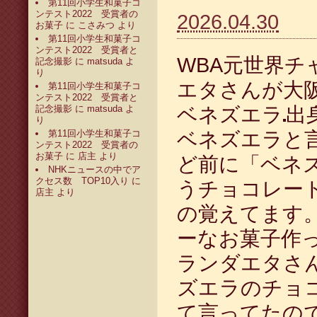
第11回小学生和菓子コ
ンテスト2022 受賞者の
2026.04.30
お菓子
に
こさみつ
より
第11回小学生和菓子コ
ンテスト2022 受賞者と
WBA元世界チ
記念撮影
に
matsuda
よ
り
エタさんが大
第11回小学生和菓子コ
ンテスト2022 受賞者と
記念撮影
に
matsuda
よ
ベネズエラ
出
り
第11回小学生和菓子コ
ベネズエラと言
ンテスト2022 受賞者の
お菓子
に
店主
より
ど前に「ベネ
NHKニュースの中でア
クセス数 TOP10入り
に
うチョコレー
店主
より
の覚えてます
ーなお菓子作
ランダエタさ
ズエラのチョ
て言ってたの