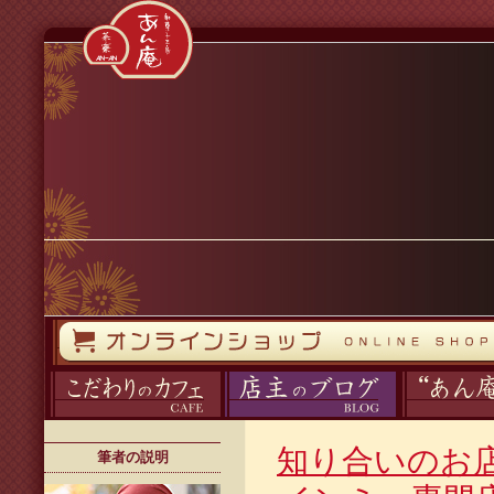
コンテンツへスキップ
オンラインストア
カフェ
ブログ
あん庵について
知り合いのお
筆者の説明