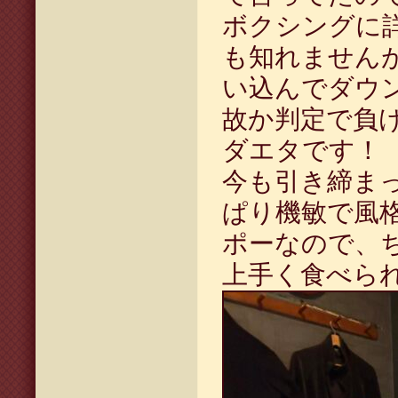
ボクシング
に
も知れません
い込んでダウ
故か判定で負
ダエタです！
今も引き締ま
ぱり機敏で風
ポーなので、
上手く食べら