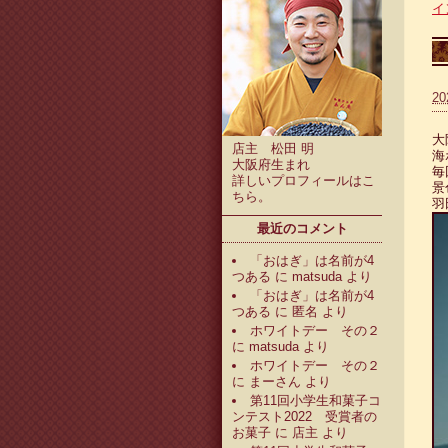
イ
20
大
店主 松田 明
海
大阪府生まれ
毎
詳しいプロフィールは
こ
景
ちら
。
羽
最近のコメント
「おはぎ」は名前が4
つある
に
matsuda
より
「おはぎ」は名前が4
つある
に
匿名
より
ホワイトデー その２
に
matsuda
より
ホワイトデー その２
に
まーさん
より
第11回小学生和菓子コ
ンテスト2022 受賞者の
お菓子
に
店主
より