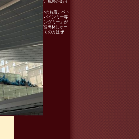
で、機敏で、風格があり
ました！！
知り合いのお店、ベト
ナムサンドバインミー専
門店の「トンダミー」が
5.15（金）富田林にオー
プン！お近くの方はぜ
ひ！