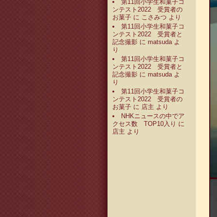
第11回小学生和菓子コ
ンテスト2022 受賞者の
お菓子
に
こさみつ
より
第11回小学生和菓子コ
ンテスト2022 受賞者と
記念撮影
に
matsuda
よ
り
第11回小学生和菓子コ
ンテスト2022 受賞者と
記念撮影
に
matsuda
よ
り
第11回小学生和菓子コ
ンテスト2022 受賞者の
お菓子
に
店主
より
NHKニュースの中でア
クセス数 TOP10入り
に
店主
より