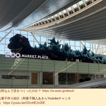
松田なんで店をつくったのか？
https://w-anan.jp/about/
お菓子作り紹介（和菓子職人あきらYoutubeチャンネ
）
https://youtu.be/Ol1nHE2v00E