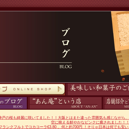
商品紹介
あん庵について
アクセス
神戸の桜も綺麗に咲いてました！！大阪とはまた違った雰囲気も感じながら、
空に映える鮮やかなピンクに癒されました！
フランクフルトでコカコーラ€3.80 、何と約700円 ！そりゃ日本は何でも安い