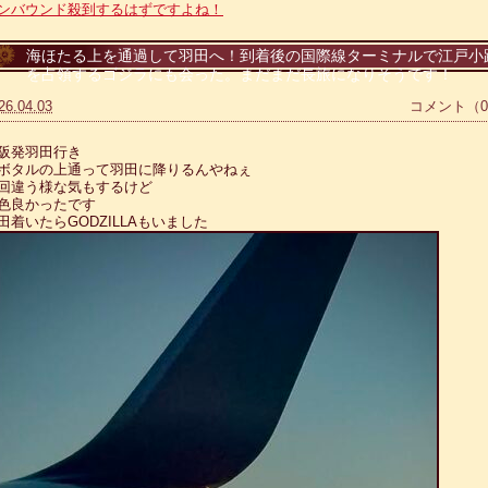
ンバウンド殺到するはずですよね！
海ほたる上を通過して羽田へ！到着後の国際線ターミナルで江戸小
を占領するゴジラにも会った。まだまだ長旅になりそうです！
26.04.03
コメント（
阪発羽田行き
ボタルの上通って羽田に降りるんやねぇ
回違う様な気もするけど
色良かったです
田着いたらGODZILLAもいました