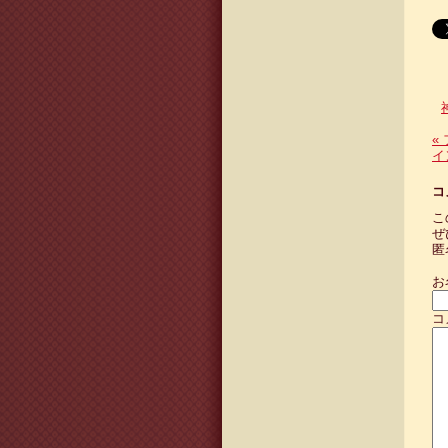
«
イ
コ
こ
ぜ
匿
お
コ