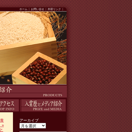
ホーム
|
お問い合せ
|
外部リンク
|
入賞歴
青
アーカイブ
！
»
と