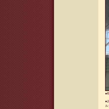
●
●
ル