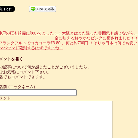
神戸の桜も綺麗に咲いてました！！大阪とはまた違った雰囲気も感じながら、
空に映える鮮やかなピンクに癒されました！
フランクフルトでコカコーラ€3.80 、何と約700円 ！そりゃ日本は何でも安い
ンバウンド殺到するはずですよね！
メントを書く
の記事について何か感じたことがございましたら、
ひお気軽にコメント下さい。
名でもコメントできます。
名前 (ニックネーム)
メント