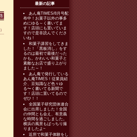
最新の記事
あん庵TIMES/8月号配
路
布中！お菓子以外の事多
めにゆる～く書いてま
す！店頭にも置いていま
0）
すので是非読んでくださ
いね！
和菓子講習をしてきま
した！「黒板消し」をす
るのは最初で最後だった
かも。かわいい和菓子と
素敵なお店で盛り上がり
ました～！
あん庵で発行している
あん庵TIMES！従業員紹
介、豆知識など色々ゆ
る〜く書いてる新聞で
す！店頭に置いてるので
ぜひ！！
全国菓子研究団体連合
会に出席しました！全国
の仲間とも会え、有意義
な時間を過ごしました。
横浜の風景もばっちり撮
りましたよ~
近所で和菓子体験をし