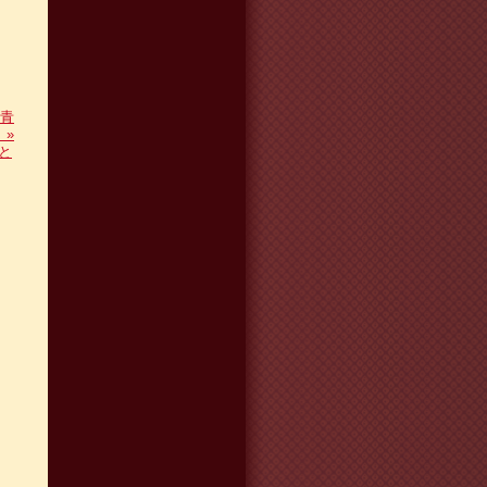
青
！
»
と