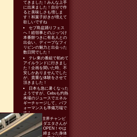
てきました！みんな上手
に出来ました！自分で作
ると美味しさも増しま
す！和菓子好きが増えて
欲しいですね
セブ島盆踊りフェス
へ！総領事とのぶっつけ
本番餅つきに有名人との
出会い、ディープなフィ
リピンの魅力と出会った
数日間でした！
テレ東の番組で初めて
アイルランドに行きまし
た！企画を聞いた時、不
安しかありませんでした
が、貴重な体験をさせて
頂きました！
日本も急に暑くなった
ようですが、Cebuも灼熱
本場のジュースでエネル
ギーチャージして、パフ
ォーマンスも準備万端で
す！
WBA元世界チャンピ
オンのランダエタさんが
大阪でジムOPEN！やは
り今も引き締まった身体