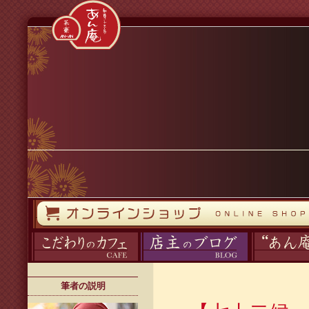
コンテンツへスキップ
オンラインストア
カフェ
ブログ
あん庵について
筆者の説明