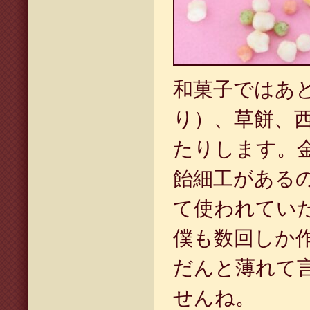
和菓子ではあ
り）、草餅、
たりします。
飴細工がある
て使われてい
僕も数回しか
だんと薄れて
せんね。