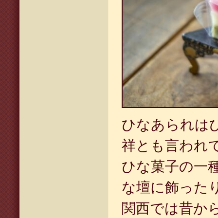
ひなあられは
祥とも言われ
ひな菓子の一
な壇に飾った
関西では昔か