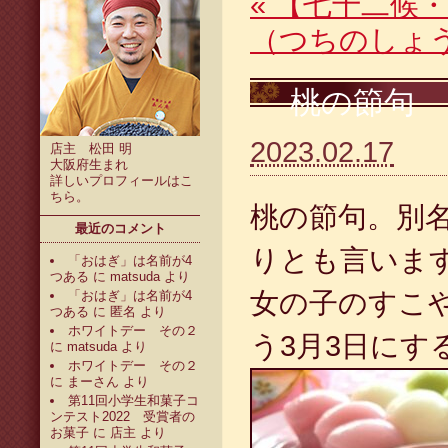
«
【七十二候・
（つちのしょ
桃の節句
2023.02.17
店主 松田 明
大阪府生まれ
詳しいプロフィールは
こ
ちら
。
桃の節句。別
最近のコメント
りとも言いま
「おはぎ」は名前が4
つある
に
matsuda
より
女の子のすこ
「おはぎ」は名前が4
つある
に
匿名
より
ホワイトデー その２
う3月3日にす
に
matsuda
より
ホワイトデー その２
に
まーさん
より
第11回小学生和菓子コ
ンテスト2022 受賞者の
お菓子
に
店主
より