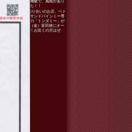
で、機敏で、風格があり
ました！！
知り合いのお店、ベト
ナムサンドバインミー専
門店の「トンダミー」が
5.15（金）富田林にオー
プン！お近くの方はぜ
ひ！