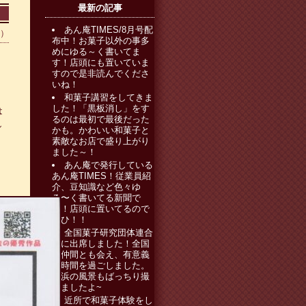
最新の記事
あん庵TIMES/8月号配
0）
布中！お菓子以外の事多
めにゆる～く書いてま
す！店頭にも置いていま
すので是非読んでくださ
いね！
和菓子講習をしてきま
した！「黒板消し」をす
は
るのは最初で最後だった
し
かも。かわいい和菓子と
素敵なお店で盛り上がり
ました～！
あん庵で発行している
あん庵TIMES！従業員紹
介、豆知識など色々ゆ
る〜く書いてる新聞で
す！店頭に置いてるので
ぜひ！！
全国菓子研究団体連合
会に出席しました！全国
の仲間とも会え、有意義
な時間を過ごしました。
横浜の風景もばっちり撮
りましたよ~
近所で和菓子体験をし