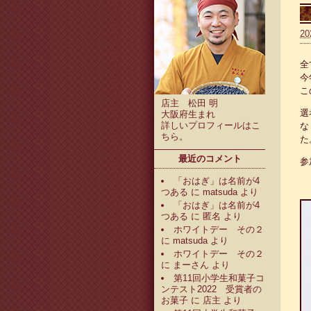
20
全
今
こ
店主 松田 明
選
大阪府生まれ
詳しいプロフィールは
こ
な
ちら
。
た
最近のコメント
参
「おはぎ」は名前が4
つある
に
matsuda
より
「おはぎ」は名前が4
つある
に
匿名
より
ホワイトデー その２
に
matsuda
より
ホワイトデー その２
に
まーさん
より
第11回小学生和菓子コ
ンテスト2022 受賞者の
お菓子
に
店主
より