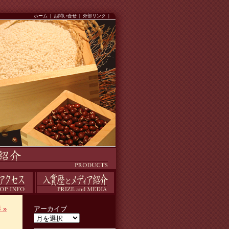
ホーム
|
お問い合せ
|
外部リンク
|
入賞歴
影
»
アーカイブ