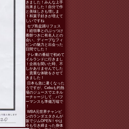
てきました！みんな上手
に出来ました！自分で作
ると美味しさも増しま
す！和菓子好きが増えて
欲しいですね
セブ島盆踊りフェス
へ！総領事とのぶっつけ
本番餅つきに有名人との
出会い、ディープなフィ
リピンの魅力と出会った
数日間でした！
テレ東の番組で初めて
アイルランドに行きまし
た！企画を聞いた時、不
安しかありませんでした
が、貴重な体験をさせて
頂きました！
日本も急に暑くなった
ようですが、Cebuも灼熱
本場のジュースでエネル
ギーチャージして、パフ
ォーマンスも準備万端で
す！
WBA元世界チャンピ
オンのランダエタさんが
大阪でジムOPEN！やは
り今も引き締まった身体