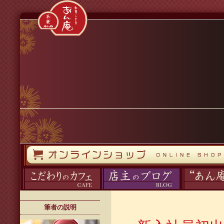
コンテンツへスキップ
オンラインストア
カフェ
ブログ
あん庵について
筆者の説明