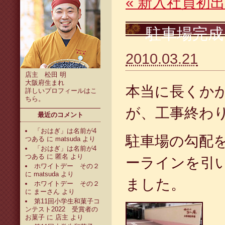
«
新入社員初出
駐車場完成
2010.03.21
店主 松田 明
大阪府生まれ
本当に長くか
詳しいプロフィールは
こ
ちら
。
が、工事終わ
最近のコメント
「おはぎ」は名前が4
駐車場の勾配
つある
に
matsuda
より
「おはぎ」は名前が4
つある
に
匿名
より
ーラインを引
ホワイトデー その２
に
matsuda
より
ました。
ホワイトデー その２
に
まーさん
より
第11回小学生和菓子コ
ンテスト2022 受賞者の
お菓子
に
店主
より