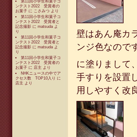
第11回小学生和菓子コ
ンテスト2022 受賞者の
お菓子
に
こさみつ
より
第11回小学生和菓子コ
ンテスト2022 受賞者と
記念撮影
に
matsuda
よ
壁はあん庵カ
り
第11回小学生和菓子コ
ンテスト2022 受賞者と
ンジ色なのです
記念撮影
に
matsuda
よ
り
第11回小学生和菓子コ
に塗りまして
ンテスト2022 受賞者の
お菓子
に
店主
より
NHKニュースの中でア
手すりを設置
クセス数 TOP10入り
に
店主
より
用しやすく改