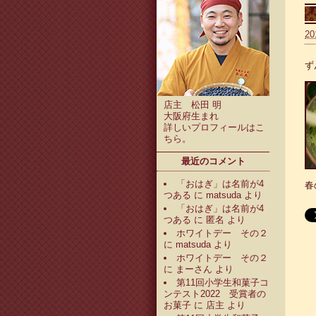
20
ず
店主 松田 明
大阪府生まれ
詳しいプロフィールは
こ
ちら
。
最近のコメント
「おはぎ」は名前が4
春
つある
に
matsuda
より
「おはぎ」は名前が4
つある
に
匿名
より
ホワイトデー その２
に
matsuda
より
ホワイトデー その２
に
まーさん
より
第11回小学生和菓子コ
ンテスト2022 受賞者の
お菓子
に
店主
より