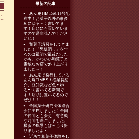
最新の記事
あん庵TIMES/8月号配
0）
布中！お菓子以外の事多
めにゆる～く書いてま
す！店頭にも置いていま
すので是非読んでくださ
いね！
和菓子講習をしてきま
した！「黒板消し」をす
るのは最初で最後だった
かも。かわいい和菓子と
素敵なお店で盛り上がり
ました～！
あん庵で発行している
あん庵TIMES！従業員紹
介、豆知識など色々ゆ
る〜く書いてる新聞で
す！店頭に置いてるので
ぜひ！！
全国菓子研究団体連合
会に出席しました！全国
の仲間とも会え、有意義
な時間を過ごしました。
横浜の風景もばっちり撮
りましたよ~
近所で和菓子体験をし