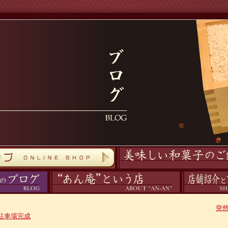
商品紹介
あん庵について
アクセス
突
駐車場完成