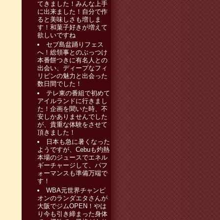
てきました！みんな上手
に出来ました！自分で作
ると美味しさも増しま
す！和菓子好きが増えて
欲しいですね
セブ島盆踊りフェス
へ！総領事とのぶっつけ
本番餅つきに有名人との
出会い、ディープなフィ
リピンの魅力と出会った
数日間でした！
テレ東の番組で初めて
アイルランドに行きまし
た！企画を聞いた時、不
安しかありませんでした
が、貴重な体験をさせて
頂きました！
日本も急に暑くなった
ようですが、Cebuも灼熱
本場のジュースでエネル
ギーチャージして、パフ
ォーマンスも準備万端で
す！
WBA元世界チャンピ
オンのランダエタさんが
大阪でジムOPEN！やは
り今も引き締まった身体