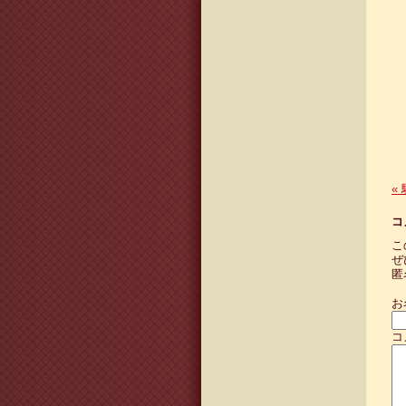
«
コ
こ
ぜ
匿
お
コ