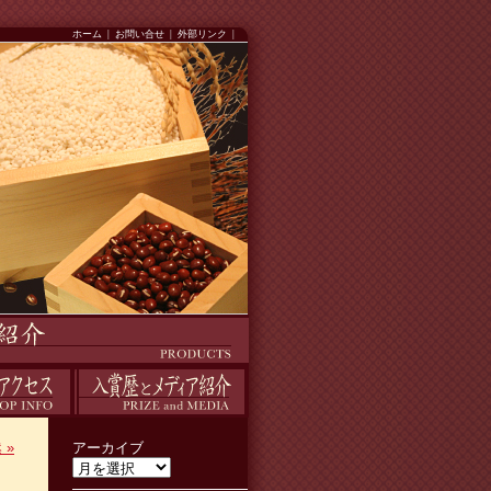
ホーム
|
お問い合せ
|
外部リンク
|
入賞歴
然
»
アーカイブ