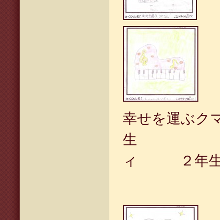
幸せを運ぶク
生 おい
ィ ２年