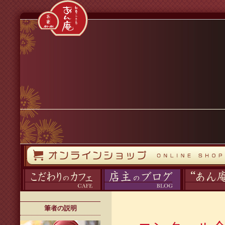
コンテンツへスキップ
オンラインストア
カフェ
ブログ
あん庵について
筆者の説明