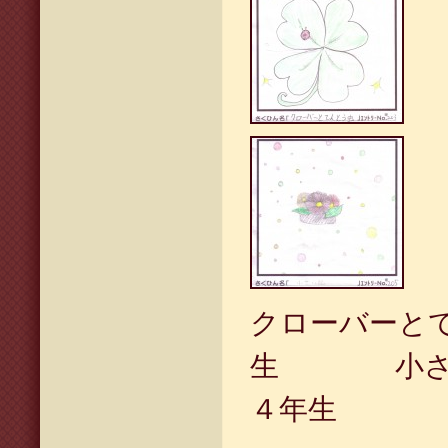
クローバーと
生 
４年生