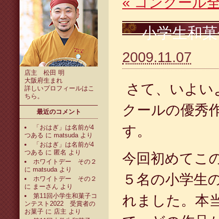
«
コンクール
小学生和菓
2009.11.07
店主 松田 明
大阪府生まれ
さて、いよい
詳しいプロフィールは
こ
ちら
。
クールの優秀
最近のコメント
す。
「おはぎ」は名前が4
つある
に
matsuda
より
「おはぎ」は名前が4
つある
に
匿名
より
今回初めてこ
ホワイトデー その２
に
matsuda
より
５名の小学生
ホワイトデー その２
に
まーさん
より
第11回小学生和菓子コ
れました。本
ンテスト2022 受賞者の
お菓子
に
店主
より