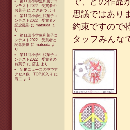
で、どの作品
第11回小学生和菓子コ
ンテスト2022 受賞者の
お菓子
に
こさみつ
より
思議ではあり
第11回小学生和菓子コ
ンテスト2022 受賞者と
約束ですので
記念撮影
に
matsuda
よ
り
第11回小学生和菓子コ
タッフみんな
ンテスト2022 受賞者と
記念撮影
に
matsuda
よ
り
第11回小学生和菓子コ
ンテスト2022 受賞者の
お菓子
に
店主
より
NHKニュースの中でア
クセス数 TOP10入り
に
店主
より