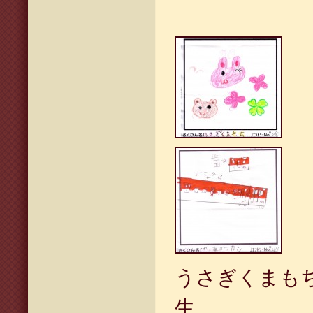
うさぎくま
生 れっ