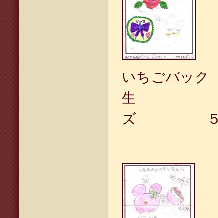
いちごバッ
生 
ズ ５