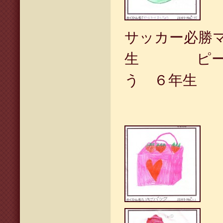
サッカー必勝
生 ピース
う ６年生