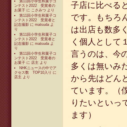
第11回小学生和菓子コ
子店に比べる
ンテスト2022 受賞者の
お菓子
に
こさみつ
より
です。もちろ
第11回小学生和菓子コ
ンテスト2022 受賞者と
記念撮影
に
matsuda
よ
は出店も数多
り
第11回小学生和菓子コ
ンテスト2022 受賞者と
く個人として
記念撮影
に
matsuda
よ
り
言うのは、今
第11回小学生和菓子コ
ンテスト2022 受賞者の
お菓子
に
店主
より
多くは無いみ
NHKニュースの中でア
クセス数 TOP10入り
に
から先はどん
店主
より
ています。（
りたいといっ
ます）