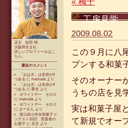
«
梅干
工房見学
2009.08.02
店主 松田 明
大阪府生まれ
この９月に八
詳しいプロフィールは
こ
ちら
。
プンする和菓
最近のコメント
「おはぎ」は名前が4
そのオーナー
つある
に
matsuda
より
「おはぎ」は名前が4
つある
に
匿名
より
うちの店を見
ホワイトデー その２
に
matsuda
より
ホワイトデー その２
実は和菓子屋
に
まーさん
より
第11回小学生和菓子コ
て新規でオー
ンテスト2022 受賞者の
お菓子
に
店主
より