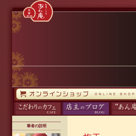
コンテンツへスキップ
オンラインストア
カフェ
ブログ
あん庵について
筆者の説明