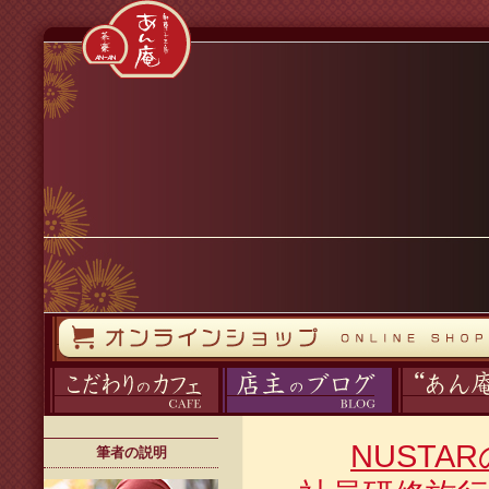
コンテンツへスキップ
オンラインストア
カフェ
ブログ
あん庵について
NUST
筆者の説明