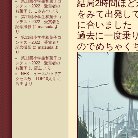
結局2時間ほ
第11回小学生和菓子コ
ンテスト2022 受賞者の
お菓子
に
こさみつ
より
をみて出発し
第11回小学生和菓子コ
ンテスト2022 受賞者と
に合いました
記念撮影
に
matsuda
よ
り
過去に一度乗
第11回小学生和菓子コ
ンテスト2022 受賞者と
のでめちゃく
記念撮影
に
matsuda
よ
り
第11回小学生和菓子コ
ンテスト2022 受賞者の
お菓子
に
店主
より
NHKニュースの中でア
クセス数 TOP10入り
に
店主
より