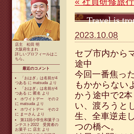
«
社員研修旅行2
Travel is tr
2023.10.08
店主 松田 明
大阪府生まれ
セブ市内から
詳しいプロフィールは
こ
ちら
。
途中
最近のコメント
今回一番焦った
「おはぎ」は名前が4
もかからない
つある
に
matsuda
より
「おはぎ」は名前が4
かう途中で2
つある
に
匿名
より
ホワイトデー その２
い、渡ろうと
に
matsuda
より
ホワイトデー その２
生、全車逆走
に
まーさん
より
第11回小学生和菓子コ
つの橋へ。
ンテスト2022 受賞者の
お菓子
に
店主
より