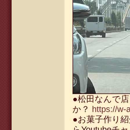
●松田なんで
か？
https://w-
●お菓子作り
らYoutubeチ