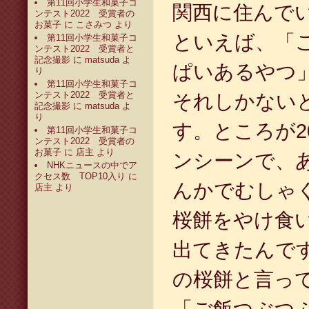
第11回小学生和菓子コ
関西に住んで
ンテスト2022 受賞者の
お菓子
に
こさみつ
より
といえば、「
第11回小学生和菓子コ
ンテスト2022 受賞者と
記念撮影
に
matsuda
よ
ぱいあるやつ
り
第11回小学生和菓子コ
ンテスト2022 受賞者と
それしかない
記念撮影
に
matsuda
よ
り
す。ところが2
第11回小学生和菓子コ
ンテスト2022 受賞者の
お菓子
に
店主
より
ンシーンで、
NHKニュースの中でア
クセス数 TOP10入り
に
んかでむしゃ
店主
より
桜餅をやけ食
出てきたんで
の桜餅と言っ