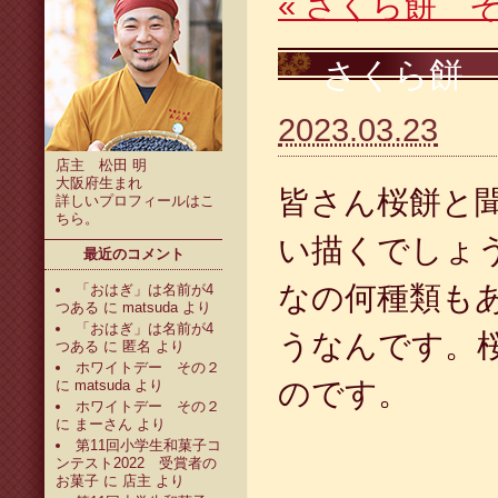
«
さくら餅 
さくら餅
2023.03.23
店主 松田 明
大阪府生まれ
皆さん桜餅と
詳しいプロフィールは
こ
ちら
。
い描くでしょ
最近のコメント
なの何種類も
「おはぎ」は名前が4
つある
に
matsuda
より
「おはぎ」は名前が4
うなんです。
つある
に
匿名
より
ホワイトデー その２
のです。
に
matsuda
より
ホワイトデー その２
に
まーさん
より
第11回小学生和菓子コ
ンテスト2022 受賞者の
お菓子
に
店主
より