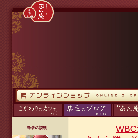
コンテンツへスキップ
オンラインストア
カフェ
ブログ
あん庵について
WB
筆者の説明