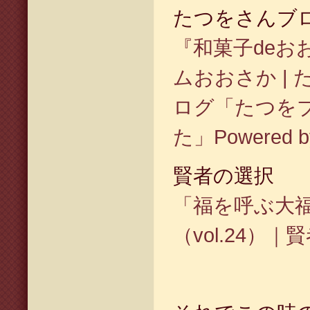
たつをさんブ
『和菓子deお
ムおおさか |
ログ「たつを
た」Powered by
賢者の選択
「福を呼ぶ大
（vol.24）｜賢者