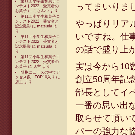
第11回小学生和菓子コ
ってまいりま
ンテスト2022 受賞者の
お菓子
に
こさみつ
より
第11回小学生和菓子コ
やっぱりリア
ンテスト2022 受賞者と
記念撮影
に
matsuda
よ
り
いですね。仕
第11回小学生和菓子コ
ンテスト2022 受賞者と
記念撮影
に
matsuda
よ
の話で盛り上
り
第11回小学生和菓子コ
ンテスト2022 受賞者の
実は今から10
お菓子
に
店主
より
NHKニュースの中でア
創立50周年記
クセス数 TOP10入り
に
店主
より
部長としてイ
一番の思い出
取らせて頂い
バーの強力な