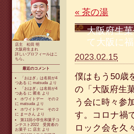
«
茶の湯
大阪府生菓
て大阪に福
店主 松田 明
大阪府生まれ
詳しいプロフィールは
こ
2023.02.15
ちら
。
最近のコメント
僕はもう50歳
「おはぎ」は名前が4
つある
に
matsuda
より
の「大阪府生
「おはぎ」は名前が4
つある
に
匿名
より
ホワイトデー その２
う会に時々参
に
matsuda
より
ホワイトデー その２
す。コロナ禍
に
まーさん
より
第11回小学生和菓子コ
ンテスト2022 受賞者の
ロック会を久
お菓子
に
店主
より