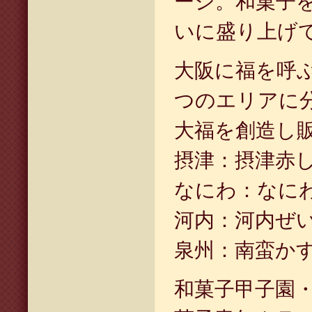
ージ。和菓子
いに盛り上げ
大阪に福を呼
つのエリアに
大福を創造し
摂津：摂津赤
なにわ：なに
河内：河内ぜ
泉州：南蛮か
和菓子甲子園