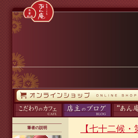
コンテンツへスキップ
オンラインストア
カフェ
ブログ
あん庵について
【七十二候・
筆者の説明