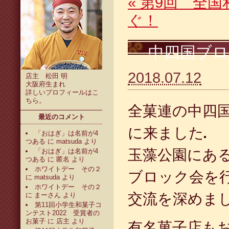
«
第9回 全国
ぐ！
中四国ブロ
2018.07.12
店主 松田 明
大阪府生まれ
詳しいプロフィールは
こ
ちら
。
全菓連の中四
最近のコメント
に来ました
「おはぎ」は名前が4
つある
に
matsuda
より
玉藻公園にあ
「おはぎ」は名前が4
つある
に
匿名
より
ホワイトデー その２
ブロック会を
に
matsuda
より
ホワイトデー その２
交流を深めま
に
まーさん
より
第11回小学生和菓子コ
ンテスト2022 受賞者の
お菓子
に
店主
より
有名菓子店も