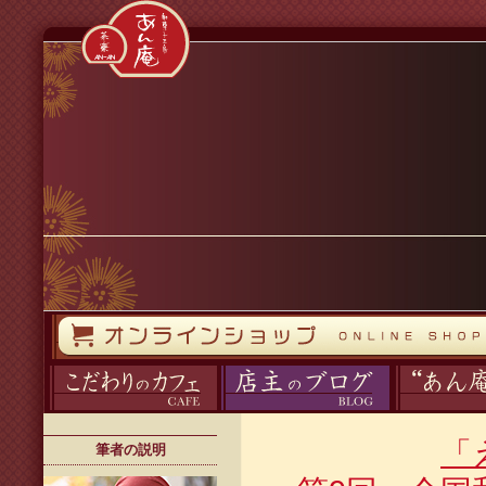
コンテンツへスキップ
オンラインストア
カフェ
ブログ
あん庵について
「
筆者の説明