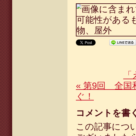
「
«
第9回 全国
ぐ！
コメントを書
この記事につ