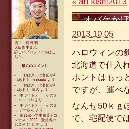
«
art kish!2013
オバケか
2013.10.05
店主 松田 明
大阪府生まれ
ハロウィンの飾
詳しいプロフィールは
こ
ちら
。
北海道で仕入
最近のコメント
ホントはもっ
「おはぎ」は名前が4
つある
に
matsuda
より
「おはぎ」は名前が4
ですが、運べな
つある
に
匿名
より
ホワイトデー その２
に
matsuda
より
なんせ50ｋｇ
ホワイトデー その２
に
まーさん
より
第11回小学生和菓子コ
で、宅配便で
ンテスト2022 受賞者の
お菓子
に
店主
より