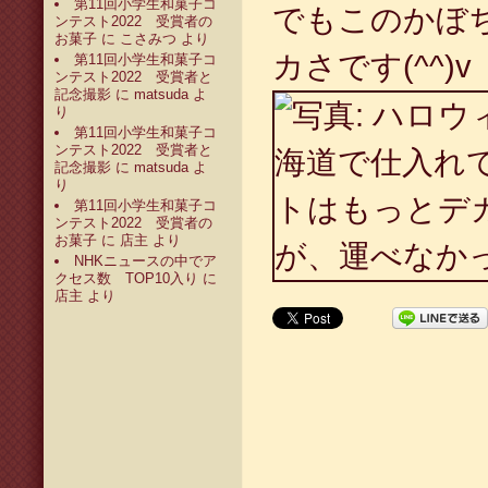
第11回小学生和菓子コ
でもこのかぼ
ンテスト2022 受賞者の
お菓子
に
こさみつ
より
カさです(^^)v
第11回小学生和菓子コ
ンテスト2022 受賞者と
記念撮影
に
matsuda
よ
り
第11回小学生和菓子コ
ンテスト2022 受賞者と
記念撮影
に
matsuda
よ
り
第11回小学生和菓子コ
ンテスト2022 受賞者の
お菓子
に
店主
より
NHKニュースの中でア
クセス数 TOP10入り
に
店主
より