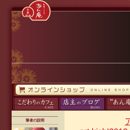
コンテンツへスキップ
オンラインストア
カフェ
ブログ
あん庵について
筆者の説明