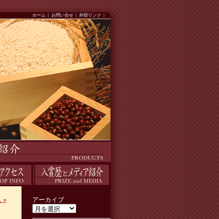
ホーム
|
お問い合せ
|
外部リンク
|
入賞歴
風
»
アーカイブ