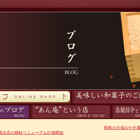
商品紹介
あん庵について
アクセス
昭和の大福おやき
喜志店の移転リニューアル計画開始