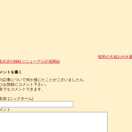
昭和の大福おやき
喜志店の移転リニューアル計画開始
メントを書く
の記事について何か感じたことがございましたら、
ひお気軽にコメント下さい。
名でもコメントできます。
名前 (ニックネーム)
メント