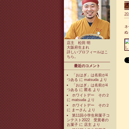
20
ネ
ぬ
店主 松田 明
大阪府生まれ
詳しいプロフィールは
こ
ちら
。
最近のコメント
「おはぎ」は名前が4
つある
に
matsuda
より
「おはぎ」は名前が4
つある
に
匿名
より
ホワイトデー その２
に
matsuda
より
ホワイトデー その２
に
まーさん
より
第11回小学生和菓子コ
ンテスト2022 受賞者の
お菓子
に
店主
より