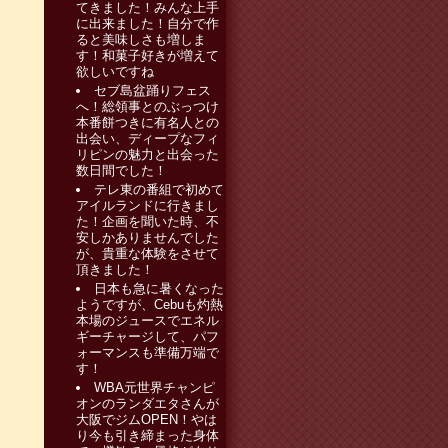
てきました！みんな上手
に出来ました！自分で作
ると美味しさも増しま
す！和菓子好きが増えて
欲しいですね
セブ島盆踊りフェス
へ！総領事とのぶっつけ
本番餅つきに有名人との
出会い、ディープなフィ
リピンの魅力と出会った
数日間でした！
テレ東の番組で初めて
アイルランドに行きまし
た！企画を聞いた時、不
安しかありませんでした
が、貴重な体験をさせて
頂きました！
日本も急に暑くなった
ようですが、Cebuも灼熱
本場のジュースでエネル
ギーチャージして、パフ
ォーマンスも準備万端で
す！
WBA元世界チャンピ
オンのランダエタさんが
大阪でジムOPEN！やは
り今も引き締まった身体