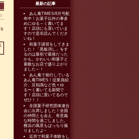
最新の記事
あん庵TIMES/8月号配
0）
布中！お菓子以外の事多
めにゆる～く書いてま
す！店頭にも置いていま
しを
すので是非読んでくださ
いね！
和菓子講習をしてきま
した！「黒板消し」をす
るのは最初で最後だった
かも。かわいい和菓子と
素敵なお店で盛り上がり
ました～！
あん庵で発行している
あん庵TIMES！従業員紹
介、豆知識など色々ゆ
る〜く書いてる新聞で
す！店頭に置いてるので
ぜひ！！
全国菓子研究団体連合
会に出席しました！全国
の仲間とも会え、有意義
な時間を過ごしました。
横浜の風景もばっちり撮
りましたよ~
近所で和菓子体験をし