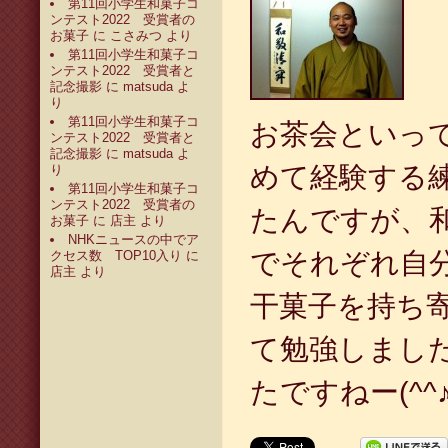
第11回小学生和菓子コ
ンテスト2022 受賞者の
お菓子
に
こさみつ
より
第11回小学生和菓子コ
ンテスト2022 受賞者と
記念撮影
に
matsuda
よ
り
第11回小学生和菓子コ
お茶会といっ
ンテスト2022 受賞者と
記念撮影
に
matsuda
よ
めて経験する
り
第11回小学生和菓子コ
ンテスト2022 受賞者の
たんですが、
お菓子
に
店主
より
NHKニュースの中でア
でそれぞれ自
クセス数 TOP10入り
に
店主
より
干菓子を持ち
て勉強しまし
たですねー(^^