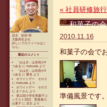
«
社員研修旅行
和菓子の会
2010.11.16
店主 松田 明
大阪府生まれ
詳しいプロフィールは
こ
ちら
。
和菓子の会で
最近のコメント
「おはぎ」は名前が4
つある
に
matsuda
より
「おはぎ」は名前が4
つある
に
匿名
より
ホワイトデー その２
に
matsuda
より
ホワイトデー その２
に
まーさん
より
準備風景です
第11回小学生和菓子コ
ンテスト2022 受賞者の
お菓子
に
店主
より