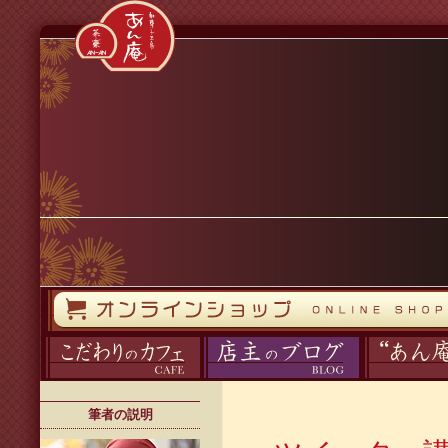
コンテンツへスキップ
オンラインストア
カフェ
ブログ
あん庵について
筆者の説明