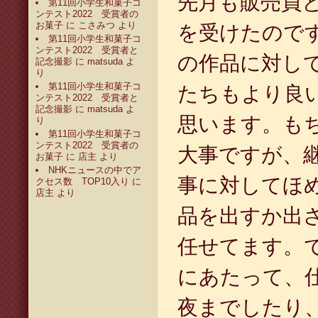
先月も販売員
第11回小学生和菓子コ
ンテスト2022 受賞者の
お菓子
に
こさみつ
より
を受けたので
第11回小学生和菓子コ
ンテスト2022 受賞者と
の作品に対し
記念撮影
に
matsuda
よ
り
第11回小学生和菓子コ
たちもより良
ンテスト2022 受賞者と
記念撮影
に
matsuda
よ
思います。も
り
第11回小学生和菓子コ
ンテスト2022 受賞者の
大事ですが、
お菓子
に
店主
より
NHKニュースの中でア
事に対してほ
クセス数 TOP10入り
に
店主
より
品を出すか出
任せてます。
にあたって、
夜までしたり