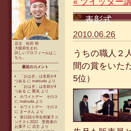
«
ツイッター
表彰式
2010.06.26
店主 松田 明
大阪府生まれ
うちの職人２
詳しいプロフィールは
こ
ちら
。
間の賞をいた
最近のコメント
5位）
「おはぎ」は名前が4
つある
に
matsuda
より
「おはぎ」は名前が4
つある
に
匿名
より
ホワイトデー その２
に
matsuda
より
ホワイトデー その２
に
まーさん
より
第11回小学生和菓子コ
ンテスト2022 受賞者の
お菓子
に
店主
より