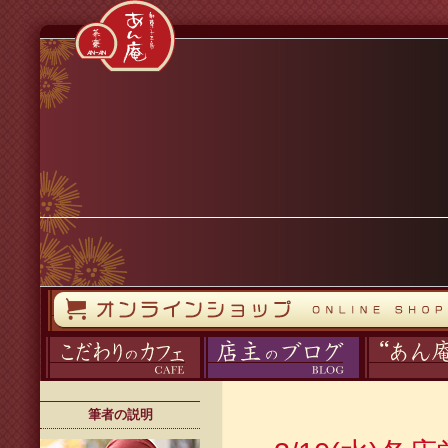
コンテンツへスキップ
オンラインストア
カフェ
ブログ
あん庵について
筆者の説明