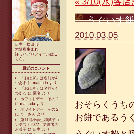
«
3/10(水)
うぐいす
2010.03.05
店主 松田 明
大阪府生まれ
詳しいプロフィールは
こ
ちら
。
最近のコメント
「おはぎ」は名前が4
つある
に
matsuda
より
「おはぎ」は名前が4
つある
に
匿名
より
ホワイトデー その２
おそらくうち
に
matsuda
より
ホワイトデー その２
に
まーさん
より
お餅であるう
第11回小学生和菓子コ
ンテスト2022 受賞者の
お菓子
に
店主
より