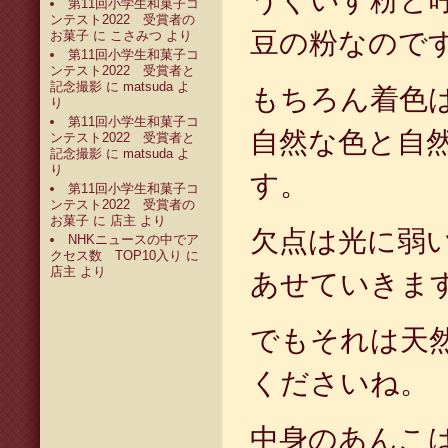
うぐいす粉と
第11回小学生和菓子コ
ンテスト2022 受賞者の
豆の粉なので
お菓子
に
こさみつ
より
第11回小学生和菓子コ
ンテスト2022 受賞者と
記念撮影
に
matsuda
よ
もちろん着色
り
第11回小学生和菓子コ
自然な色と自
ンテスト2022 受賞者と
記念撮影
に
matsuda
よ
り
す。
第11回小学生和菓子コ
ンテスト2022 受賞者の
お菓子
に
店主
より
欠点は光に弱
NHKニュースの中でア
クセス数 TOP10入り
に
店主
より
あせていきま
でもそれは天
くださいね。
中身のあんこ