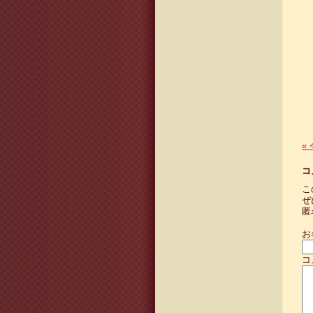
«
コ
こ
ぜ
匿
お
コ