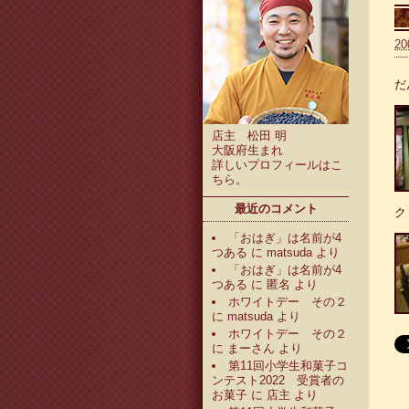
20
だ
店主 松田 明
大阪府生まれ
詳しいプロフィールは
こ
ちら
。
最近のコメント
ク
「おはぎ」は名前が4
つある
に
matsuda
より
「おはぎ」は名前が4
つある
に
匿名
より
ホワイトデー その２
に
matsuda
より
ホワイトデー その２
に
まーさん
より
第11回小学生和菓子コ
ンテスト2022 受賞者の
お菓子
に
店主
より