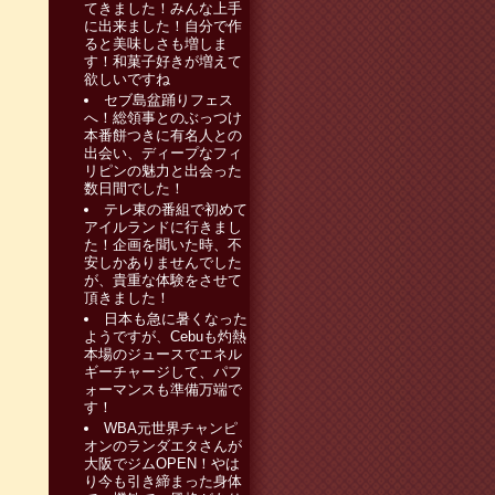
てきました！みんな上手
に出来ました！自分で作
ると美味しさも増しま
す！和菓子好きが増えて
欲しいですね
セブ島盆踊りフェス
へ！総領事とのぶっつけ
本番餅つきに有名人との
出会い、ディープなフィ
リピンの魅力と出会った
数日間でした！
テレ東の番組で初めて
アイルランドに行きまし
た！企画を聞いた時、不
安しかありませんでした
が、貴重な体験をさせて
頂きました！
日本も急に暑くなった
ようですが、Cebuも灼熱
本場のジュースでエネル
ギーチャージして、パフ
ォーマンスも準備万端で
す！
WBA元世界チャンピ
オンのランダエタさんが
大阪でジムOPEN！やは
り今も引き締まった身体