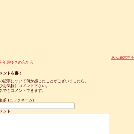
あん庵忘年
今年最後？の忘年会
メントを書く
の記事について何か感じたことがございましたら、
ひお気軽にコメント下さい。
名でもコメントできます。
名前 (ニックネーム)
メント