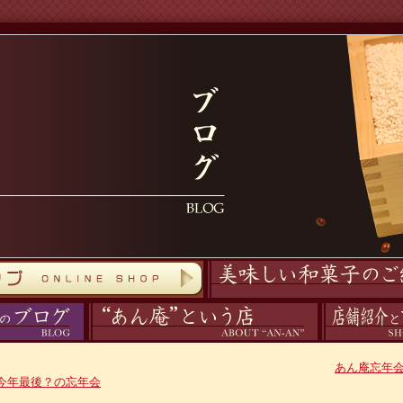
商品紹介
あん庵について
アクセス
あん庵忘年
今年最後？の忘年会