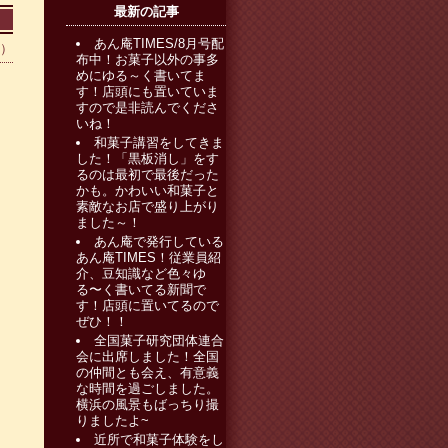
最新の記事
あん庵TIMES/8月号配
0）
布中！お菓子以外の事多
めにゆる～く書いてま
す！店頭にも置いていま
すので是非読んでくださ
いね！
和菓子講習をしてきま
した！「黒板消し」をす
るのは最初で最後だった
かも。かわいい和菓子と
素敵なお店で盛り上がり
ました～！
あん庵で発行している
あん庵TIMES！従業員紹
介、豆知識など色々ゆ
る〜く書いてる新聞で
す！店頭に置いてるので
ぜひ！！
全国菓子研究団体連合
会に出席しました！全国
の仲間とも会え、有意義
な時間を過ごしました。
横浜の風景もばっちり撮
りましたよ~
近所で和菓子体験をし