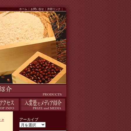
ホーム
|
お問い合せ
|
外部リンク
|
入賞歴
会
»
アーカイブ