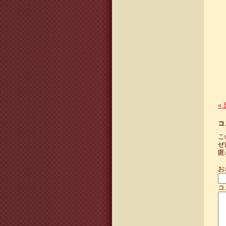
«
コ
こ
ぜ
匿
お
コ