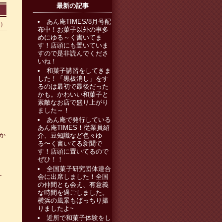
最新の記事
あん庵TIMES/8月号配
0）
布中！お菓子以外の事多
めにゆる～く書いてま
す！店頭にも置いていま
すので是非読んでくださ
いね！
和菓子講習をしてきま
した！「黒板消し」をす
るのは最初で最後だった
かも。かわいい和菓子と
素敵なお店で盛り上がり
ました～！
あん庵で発行している
あん庵TIMES！従業員紹
か
介、豆知識など色々ゆ
る〜く書いてる新聞で
す！店頭に置いてるので
ぜひ！！
全国菓子研究団体連合
ナ
会に出席しました！全国
の仲間とも会え、有意義
な時間を過ごしました。
横浜の風景もばっちり撮
りましたよ~
近所で和菓子体験をし