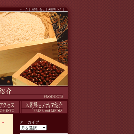
ホーム
|
お問い合せ
|
外部リンク
|
入賞歴
習
»
アーカイブ