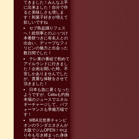
てきました！みんな上手
に出来ました！自分で作
ると美味しさも増しま
す！和菓子好きが増えて
欲しいですね
セブ島盆踊りフェス
へ！総領事とのぶっつけ
本番餅つきに有名人との
出会い、ディープなフィ
リピンの魅力と出会った
数日間でした！
テレ東の番組で初めて
アイルランドに行きまし
た！企画を聞いた時、不
安しかありませんでした
が、貴重な体験をさせて
頂きました！
日本も急に暑くなった
ようですが、Cebuも灼熱
本場のジュースでエネル
ギーチャージして、パフ
ォーマンスも準備万端で
す！
WBA元世界チャンピ
オンのランダエタさんが
大阪でジムOPEN！やは
り今も引き締まった身体