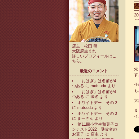
20
店主 松田 明
大阪府生まれ
詳しいプロフィールは
こ
ちら
。
先
最近のコメント
す
「おはぎ」は名前が4
仕
つある
に
matsuda
より
も
「おはぎ」は名前が4
つある
に
匿名
より
大
ホワイトデー その２
に
matsuda
より
ま
ホワイトデー その２
イ
に
まーさん
より
第11回小学生和菓子コ
ンテスト2022 受賞者の
お菓子
に
店主
より