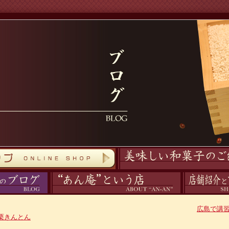
商品紹介
あん庵について
アクセス
広島で講
栗きんとん