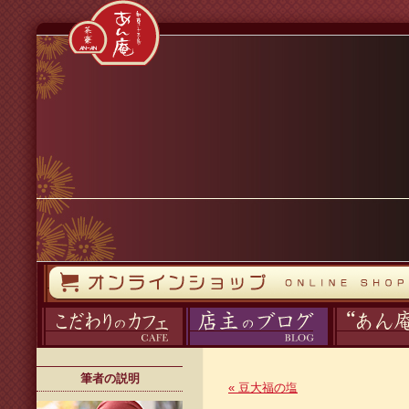
コンテンツへスキップ
オンラインストア
カフェ
ブログ
あん庵について
筆者の説明
«
豆大福の塩