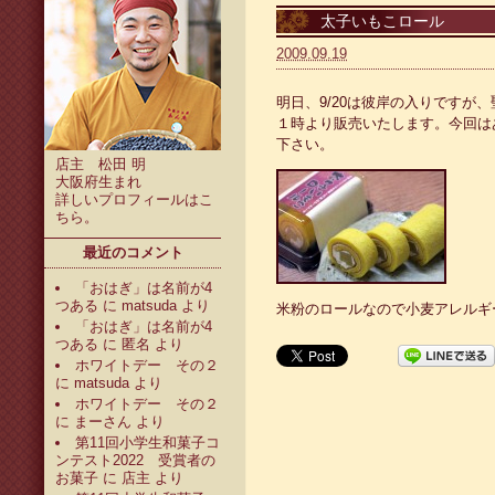
太子いもこロール
2009.09.19
明日、9/20は彼岸の入りですが
１時より販売いたします。今回は
下さい。
店主 松田 明
大阪府生まれ
詳しいプロフィールは
こ
ちら
。
最近のコメント
「おはぎ」は名前が4
つある
に
matsuda
より
米粉のロールなので小麦アレルギ
「おはぎ」は名前が4
つある
に
匿名
より
ホワイトデー その２
に
matsuda
より
ホワイトデー その２
に
まーさん
より
第11回小学生和菓子コ
ンテスト2022 受賞者の
お菓子
に
店主
より