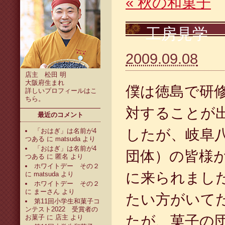
«
秋の和菓子
工房見学
2009.09.08
店主 松田 明
大阪府生まれ
僕は徳島で研
詳しいプロフィールは
こ
ちら
。
対することが
最近のコメント
したが、岐阜
「おはぎ」は名前が4
つある
に
matsuda
より
「おはぎ」は名前が4
団体）の皆様
つある
に
匿名
より
ホワイトデー その２
に来られまし
に
matsuda
より
ホワイトデー その２
に
まーさん
より
たい方がいて
第11回小学生和菓子コ
ンテスト2022 受賞者の
たが、菓子の
お菓子
に
店主
より