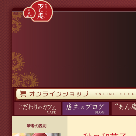
コンテンツへスキップ
オンラインストア
カフェ
ブログ
あん庵について
筆者の説明