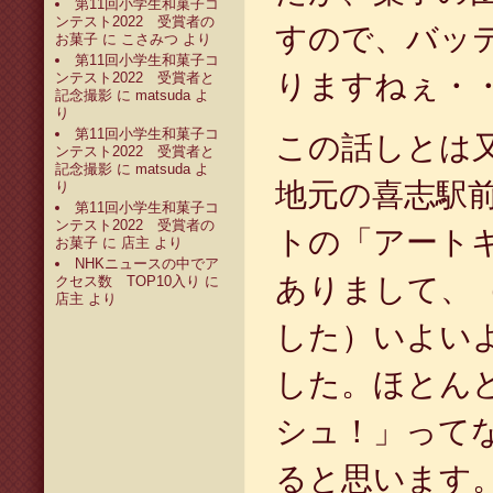
第11回小学生和菓子コ
ンテスト2022 受賞者の
すので、バッ
お菓子
に
こさみつ
より
第11回小学生和菓子コ
りますねぇ・
ンテスト2022 受賞者と
記念撮影
に
matsuda
よ
り
第11回小学生和菓子コ
この話しとは
ンテスト2022 受賞者と
記念撮影
に
matsuda
よ
地元の喜志駅
り
第11回小学生和菓子コ
ンテスト2022 受賞者の
トの「アート
お菓子
に
店主
より
NHKニュースの中でア
ありまして、
クセス数 TOP10入り
に
店主
より
した）いよい
した。ほとん
シュ！」って
ると思います