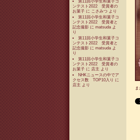
第11回小学生和菓子コ
ンテスト2022 受賞者の
お菓子
に
こさみつ
より
第11回小学生和菓子コ
ンテスト2022 受賞者と
記念撮影
に
matsuda
よ
り
第11回小学生和菓子コ
ンテスト2022 受賞者と
記念撮影
に
matsuda
よ
り
第11回小学生和菓子コ
ンテスト2022 受賞者の
お菓子
に
店主
より
NHKニュースの中でア
クセス数 TOP10入り
に
店主
より
ま