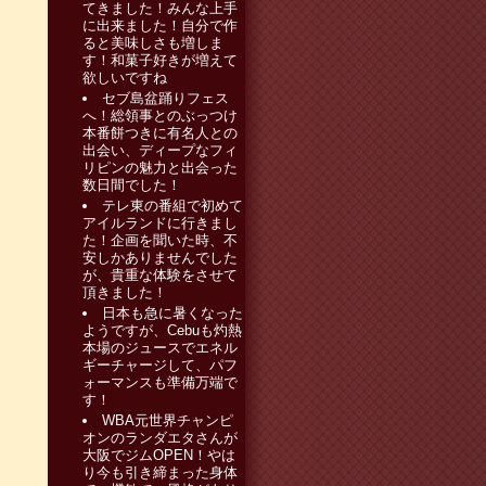
てきました！みんな上手
に出来ました！自分で作
ると美味しさも増しま
す！和菓子好きが増えて
欲しいですね
セブ島盆踊りフェス
へ！総領事とのぶっつけ
本番餅つきに有名人との
出会い、ディープなフィ
リピンの魅力と出会った
数日間でした！
テレ東の番組で初めて
アイルランドに行きまし
た！企画を聞いた時、不
安しかありませんでした
が、貴重な体験をさせて
頂きました！
日本も急に暑くなった
ようですが、Cebuも灼熱
本場のジュースでエネル
ギーチャージして、パフ
ォーマンスも準備万端で
す！
WBA元世界チャンピ
オンのランダエタさんが
大阪でジムOPEN！やは
り今も引き締まった身体