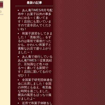
最新の記事
あん庵TIMES/8月号配
0）
布中！お菓子以外の事多
めにゆる～く書いてま
す！店頭にも置いていま
すので是非読んでくださ
いね！
和菓子講習をしてきま
した！「黒板消し」をす
るのは最初で最後だった
かも。かわいい和菓子と
素敵なお店で盛り上がり
ました～！
あん庵で発行している
あん庵TIMES！従業員紹
介、豆知識など色々ゆ
る〜く書いてる新聞で
す！店頭に置いてるので
ぜひ！！
全国菓子研究団体連合
会に出席しました！全国
の仲間とも会え、有意義
な時間を過ごしました。
横浜の風景もばっちり撮
りましたよ~
近所で和菓子体験をし