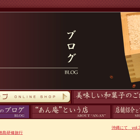
商品紹介
あん庵について
アクセス
沖縄にて vol.
徳島研修旅行