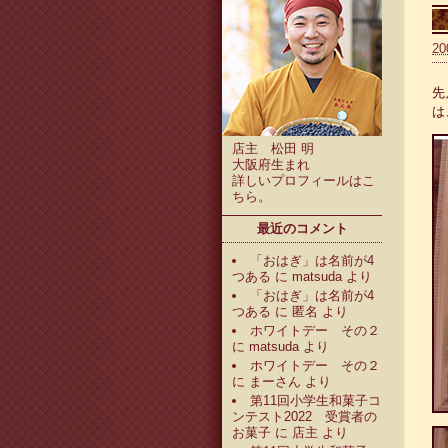
20
先
は
店主 松田 明
大阪府生まれ
詳しいプロフィールは
こ
ちら
。
最近のコメント
「おはぎ」は名前が4
つある
に
matsuda
より
「おはぎ」は名前が4
つある
に
匿名
より
ホワイトデー その２
に
matsuda
より
ホワイトデー その２
に
まーさん
より
第11回小学生和菓子コ
ンテスト2022 受賞者の
お菓子
に
店主
より