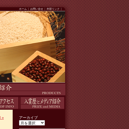
ホーム
|
お問い合せ
|
外部リンク
|
入賞歴
3
»
アーカイブ