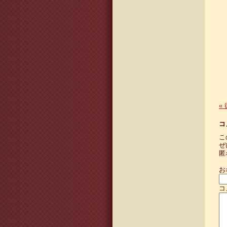
«
コ
こ
ぜ
匿
お
コ