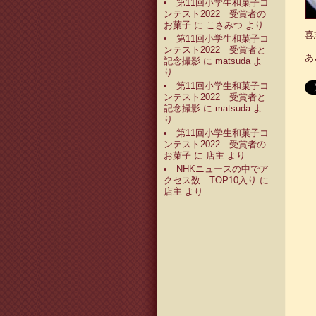
第11回小学生和菓子コ
ンテスト2022 受賞者の
お菓子
に
こさみつ
より
喜
第11回小学生和菓子コ
ンテスト2022 受賞者と
あ
記念撮影
に
matsuda
よ
り
第11回小学生和菓子コ
ンテスト2022 受賞者と
記念撮影
に
matsuda
よ
り
第11回小学生和菓子コ
ンテスト2022 受賞者の
お菓子
に
店主
より
NHKニュースの中でア
クセス数 TOP10入り
に
店主
より