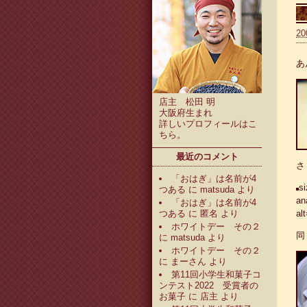
20
あ
店主 松田 明
大阪府生まれ
詳しいプロフィールは
こ
ちら
。
最近のコメント
さ
「おはぎ」は名前が4
s
つある
に
matsuda
より
an
「おはぎ」は名前が4
つある
に
匿名
より
al
ホワイトデー その２
同
に
matsuda
より
ホワイトデー その２
に
まーさん
より
第11回小学生和菓子コ
ンテスト2022 受賞者の
お菓子
に
店主
より