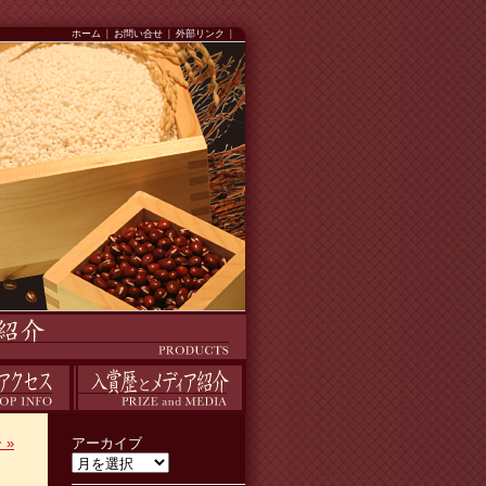
ホーム
|
お問い合せ
|
外部リンク
|
入賞歴
ー
»
アーカイブ