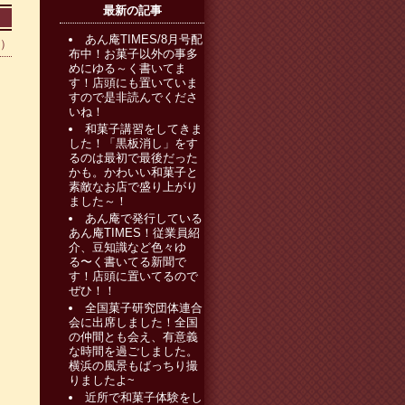
最新の記事
あん庵TIMES/8月号配
0）
布中！お菓子以外の事多
めにゆる～く書いてま
す！店頭にも置いていま
すので是非読んでくださ
いね！
和菓子講習をしてきま
した！「黒板消し」をす
るのは最初で最後だった
かも。かわいい和菓子と
素敵なお店で盛り上がり
ました～！
あん庵で発行している
あん庵TIMES！従業員紹
介、豆知識など色々ゆ
る〜く書いてる新聞で
す！店頭に置いてるので
ぜひ！！
全国菓子研究団体連合
会に出席しました！全国
の仲間とも会え、有意義
な時間を過ごしました。
横浜の風景もばっちり撮
りましたよ~
近所で和菓子体験をし