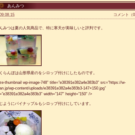
あんみつ
09.08.15
コメント（
んみつは夏の人気商品で、特に寒天が美味しいと評判です。
くらんぼは山形県産のをシロップ付けにしたものです。
ize-thumbnail wp-image-748″ title=”e38391e382a4e383b3″ src=”https://w-
an.jp/wp-content/uploads/e38391e382a4e383b3-147×150.jpg”
t=”e38391e382a4e383b3″ width=”147″ height=”150″ />
じようにパイナップルもシロップ付けにしています。