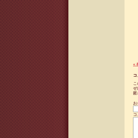
«
コ
こ
ぜ
匿
お
コ