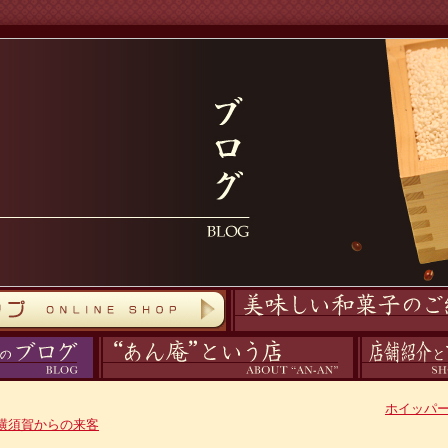
商品紹介
あん庵について
アクセス
ホイッパ
横須賀からの来客