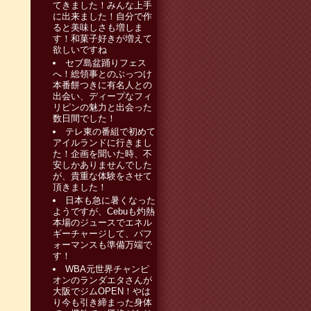
てきました！みんな上手
に出来ました！自分で作
ると美味しさも増しま
す！和菓子好きが増えて
欲しいですね
セブ島盆踊りフェス
へ！総領事とのぶっつけ
本番餅つきに有名人との
出会い、ディープなフィ
リピンの魅力と出会った
数日間でした！
テレ東の番組で初めて
アイルランドに行きまし
た！企画を聞いた時、不
安しかありませんでした
が、貴重な体験をさせて
頂きました！
日本も急に暑くなった
ようですが、Cebuも灼熱
本場のジュースでエネル
ギーチャージして、パフ
ォーマンスも準備万端で
す！
WBA元世界チャンピ
オンのランダエタさんが
大阪でジムOPEN！やは
り今も引き締まった身体