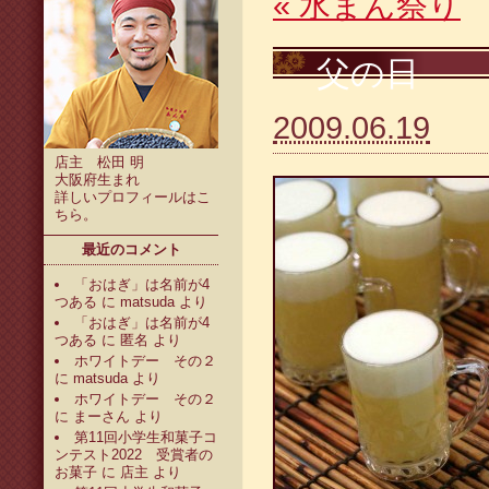
«
水まん祭り
父の日
2009.06.19
店主 松田 明
大阪府生まれ
詳しいプロフィールは
こ
ちら
。
最近のコメント
「おはぎ」は名前が4
つある
に
matsuda
より
「おはぎ」は名前が4
つある
に
匿名
より
ホワイトデー その２
に
matsuda
より
ホワイトデー その２
に
まーさん
より
第11回小学生和菓子コ
ンテスト2022 受賞者の
お菓子
に
店主
より