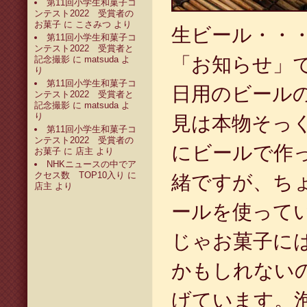
第11回小学生和菓子コ
ンテスト2022 受賞者の
お菓子
に
こさみつ
より
生ビール・・
第11回小学生和菓子コ
ンテスト2022 受賞者と
「お知らせ」
記念撮影
に
matsuda
よ
り
第11回小学生和菓子コ
日用のビール
ンテスト2022 受賞者と
記念撮影
に
matsuda
よ
り
見は本物そっ
第11回小学生和菓子コ
ンテスト2022 受賞者の
にビールで作
お菓子
に
店主
より
NHKニュースの中でア
クセス数 TOP10入り
に
緒ですが、ち
店主
より
ールを使って
じゃお菓子に
かもしれない
げています。