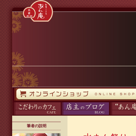
コンテンツへスキップ
オンラインストア
カフェ
ブログ
あん庵について
筆者の説明