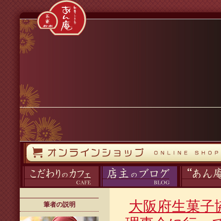
コンテンツへスキップ
オンラインストア
カフェ
ブログ
あん庵について
大阪府生菓子
筆者の説明