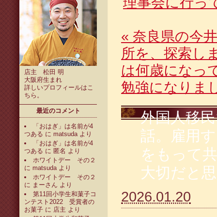
理事会に行っ
«
奈良県の今井
所を、探索し
は何歳になっ
店主 松田 明
大阪府生まれ
勉強になりま
詳しいプロフィールは
こ
ちら
。
最近のコメント
外国人移民
「おはぎ」は名前が4
話。雇用す
つある
に
matsuda
より
「おはぎ」は名前が4
をもって
つある
に
匿名
より
ホワイトデー その２
に
matsuda
より
大切だと思
ホワイトデー その２
に
まーさん
より
2026.01.20
第11回小学生和菓子コ
ンテスト2022 受賞者の
お菓子
に
店主
より