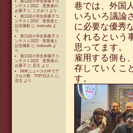
第11回小学生和菓子コ
巷では、外国
ンテスト2022 受賞者の
お菓子
に
こさみつ
より
いろいろ議論
第11回小学生和菓子コ
ンテスト2022 受賞者と
に必要な優秀
記念撮影
に
matsuda
よ
り
くれるという
第11回小学生和菓子コ
ンテスト2022 受賞者と
思ってます。
記念撮影
に
matsuda
よ
り
雇用する側も
第11回小学生和菓子コ
ンテスト2022 受賞者の
お菓子
に
店主
より
存していくこ
NHKニュースの中でア
クセス数 TOP10入り
に
す。
店主
より