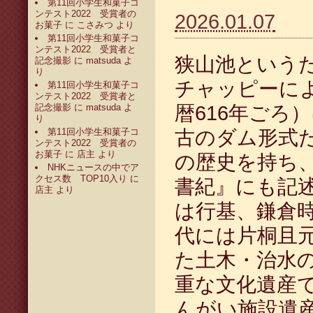
第11回小学生和菓子コ
ンテスト2022 受賞者の
2026.01.07
お菓子
に
こさみつ
より
第11回小学生和菓子コ
ンテスト2022 受賞者と
狭山池という
記念撮影
に
matsuda
よ
り
チャッピーに
第11回小学生和菓子コ
ンテスト2022 受賞者と
記念撮影
に
matsuda
よ
暦616年ごろ
り
第11回小学生和菓子コ
古のダム形式た
ンテスト2022 受賞者の
お菓子
に
店主
より
の歴史を持ち
NHKニュースの中でア
クセス数 TOP10入り
に
書紀』にも記
店主
より
は行基、鎌倉
代には片桐且
た土木・治水
重な文化遺産
んがい施設遺