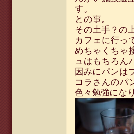
す。
との事。
その土手？の上
カフェに行っ
めちゃくちゃ
ュはもちろん
因みにパンは
コラさんのパ
色々勉強にな