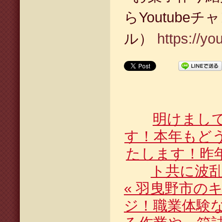
らYoutubeチ
ル）
https://y
明けまし
す！本年もど
たします！昨
ト共に波
«
羽曳野市のキ
ジ！職業体験