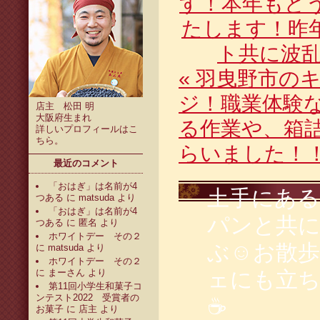
す！本年もど
たします！昨
ト共に波
«
羽曳野市のキ
ジ！職業体験
店主 松田 明
大阪府生まれ
る作業や、箱
詳しいプロフィールは
こ
ちら
。
らいました！
最近のコメント
「おはぎ」は名前が4
土手にある
つある
に
matsuda
より
「おはぎ」は名前が4
パンと共に
つある
に
匿名
より
ホワイトデー その２
ぶ☺️お散
に
matsuda
より
ホワイトデー その２
に
まーさん
より
ェにも立
第11回小学生和菓子コ
ンテスト2022 受賞者の
☕
お菓子
に
店主
より