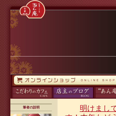
コンテンツへスキップ
オンラインストア
カフェ
ブログ
あん庵について
明けまし
筆者の説明