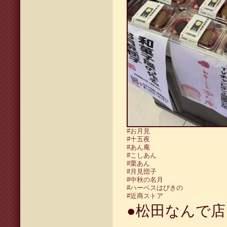
#お月見
#十五夜
#あん庵
#こしあん
#栗あん
#月見団子
#中秋の名月
#ハーベスはびきの
#近商ストア
●松田なんで