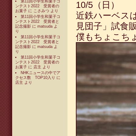
第11回小学生和菓子コ
10/5（日）
ンテスト2022 受賞者の
お菓子
に
こさみつ
より
近鉄ハーベス
第11回小学生和菓子コ
ンテスト2022 受賞者と
見団子」試食販
記念撮影
に
matsuda
よ
り
僕もちょこち
第11回小学生和菓子コ
ンテスト2022 受賞者と
記念撮影
に
matsuda
よ
り
第11回小学生和菓子コ
ンテスト2022 受賞者の
お菓子
に
店主
より
NHKニュースの中でア
クセス数 TOP10入り
に
店主
より