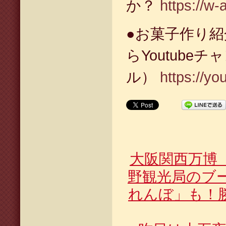
か？
https://w-
●お菓子作り
らYoutubeチ
ル）
https://y
大阪関西万博
野観光局のブ
れんぼ」も！