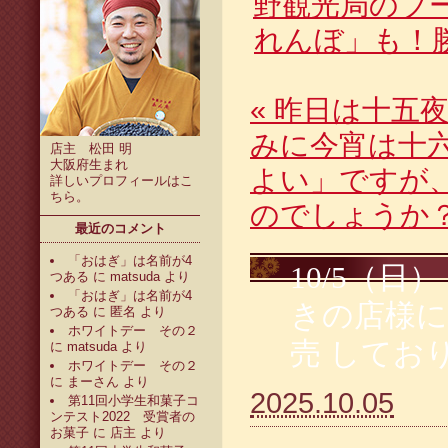
野観光局のブ
れんぼ」も！
«
昨日は十五夜
みに今宵は十
店主 松田 明
大阪府生まれ
よい」ですが
詳しいプロフィールは
こ
ちら
。
のでしょうか
最近のコメント
「おはぎ」は名前が4
10/5（日
つある
に
matsuda
より
「おはぎ」は名前が4
きの店様に
つある
に
匿名
より
ホワイトデー その２
売 してお
に
matsuda
より
ホワイトデー その２
に
まーさん
より
2025.10.05
第11回小学生和菓子コ
ンテスト2022 受賞者の
お菓子
に
店主
より