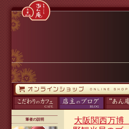
コンテンツへスキップ
オンラインストア
カフェ
ブログ
あん庵について
大阪関西万博
筆者の説明