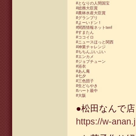
#となりの人間国宝
#総務大臣賞
#農林水産大臣賞
#グランプリ
#よーいドン
！
#関西情報ネットten
!
#すまたん
#ココイロ
#ニュースほっと関西
#神業チャレンジ
#ちちんぷいぷい
#エンカメ
#ジョブチューン
#浴衣
#あん庵
#七夕
#三色団子
#生どらやき
#ハート最中
#大阪
●松田なんで
https://w-anan.