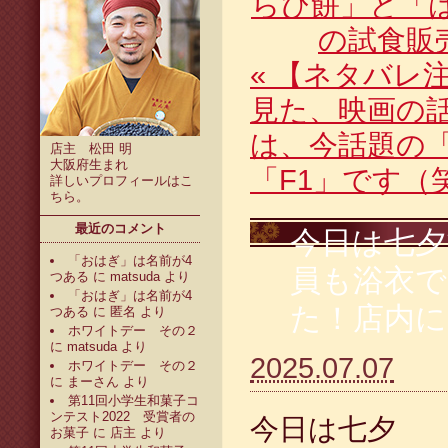
らび餅」と「
の試食販
«
【ネタバレ注
見た、映画の
は、今話題の
店主 松田 明
大阪府生まれ
「F1」です（
詳しいプロフィールは
こ
ちら
。
最近のコメント
今日は七夕
「おはぎ」は名前が4
員も浴衣で
つある
に
matsuda
より
「おはぎ」は名前が4
た！店内に
つある
に
匿名
より
ホワイトデー その２
に
matsuda
より
2025.07.07
ホワイトデー その２
に
まーさん
より
第11回小学生和菓子コ
ンテスト2022 受賞者の
今日は七夕
お菓子
に
店主
より