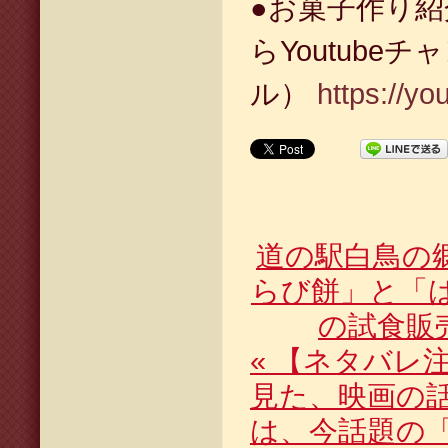
●お菓子作り
らYoutubeチ
ル）
https://y
道の駅白鳥の
らび餅」と「
の試食販
«
【ネタバレ注
見た、映画の
は、今話題の