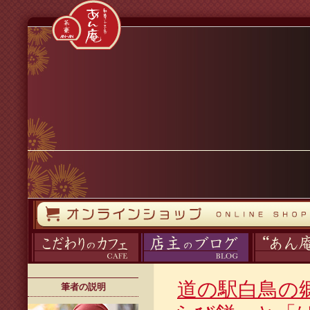
コンテンツへスキップ
オンラインストア
カフェ
ブログ
あん庵について
道の駅白鳥の
筆者の説明