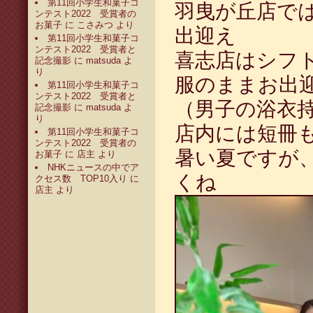
第11回小学生和菓子コ
羽曳が丘店で
ンテスト2022 受賞者の
お菓子
に
こさみつ
より
出迎え
第11回小学生和菓子コ
ンテスト2022 受賞者と
喜志店はシフ
記念撮影
に
matsuda
よ
り
服のままお出
第11回小学生和菓子コ
ンテスト2022 受賞者と
（男子の浴衣
記念撮影
に
matsuda
よ
り
店内には短冊
第11回小学生和菓子コ
ンテスト2022 受賞者の
暑い夏ですが
お菓子
に
店主
より
NHKニュースの中でア
くね
クセス数 TOP10入り
に
店主
より