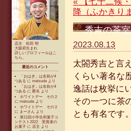
«
【七十二候・
降（ふかきり
秀吉の茶室
2023.08.13
店主 松田 明
大阪府生まれ
詳しいプロフィールは
こ
ちら
。
太閤秀吉と言
最近のコメント
くらい著名な
「おはぎ」は名前が4
つある
に
matsuda
より
逸話は
枚挙に
「おはぎ」は名前が4
つある
に
匿名
より
ホワイトデー その２
その一つに茶
に
matsuda
より
ホワイトデー その２
とも有名です
に
まーさん
より
第11回小学生和菓子コ
ンテスト2022 受賞者の
お菓子
に
店主
より