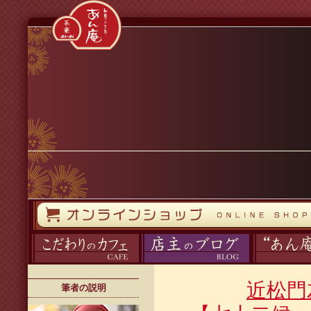
コンテンツへスキップ
オンラインストア
カフェ
ブログ
あん庵について
近松門
筆者の説明