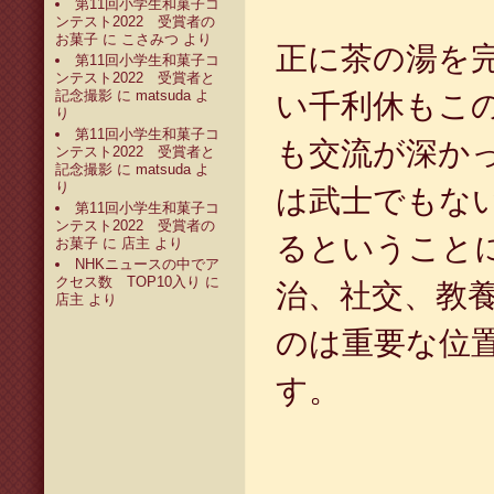
第11回小学生和菓子コ
ンテスト2022 受賞者の
お菓子
に
こさみつ
より
正に茶の湯を
第11回小学生和菓子コ
ンテスト2022 受賞者と
記念撮影
に
matsuda
よ
い千利休もこ
り
第11回小学生和菓子コ
も交流が深か
ンテスト2022 受賞者と
記念撮影
に
matsuda
よ
り
は武士でもな
第11回小学生和菓子コ
ンテスト2022 受賞者の
るということ
お菓子
に
店主
より
NHKニュースの中でア
クセス数 TOP10入り
に
治、社交、教
店主
より
のは重要な位
す。