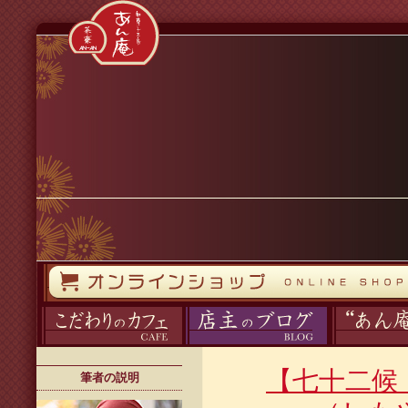
コンテンツへスキップ
オンラインストア
カフェ
ブログ
あん庵について
【七十二候
筆者の説明