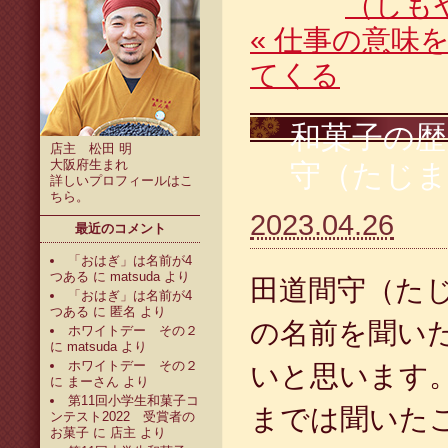
（しも
«
仕事の意味を
てくる
和菓子の歴
店主 松田 明
大阪府生まれ
守（たじ
詳しいプロフィールは
こ
ちら
。
2023.04.26
最近のコメント
「おはぎ」は名前が4
つある
に
matsuda
より
田道間守（た
「おはぎ」は名前が4
つある
に
匿名
より
の名前を聞い
ホワイトデー その２
に
matsuda
より
ホワイトデー その２
いと思います
に
まーさん
より
第11回小学生和菓子コ
までは聞いた
ンテスト2022 受賞者の
お菓子
に
店主
より