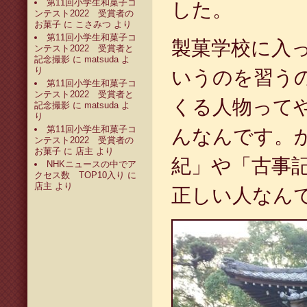
第11回小学生和菓子コ
した。
ンテスト2022 受賞者の
お菓子
に
こさみつ
より
第11回小学生和菓子コ
製菓学校に入
ンテスト2022 受賞者と
記念撮影
に
matsuda
よ
り
いうのを習う
第11回小学生和菓子コ
ンテスト2022 受賞者と
くる人物って
記念撮影
に
matsuda
よ
り
第11回小学生和菓子コ
んなんです。
ンテスト2022 受賞者の
お菓子
に
店主
より
紀」や「古事
NHKニュースの中でア
クセス数 TOP10入り
に
店主
より
正しい人なん