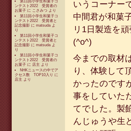
第11回小学生和菓子コ
いうコーナーで
ンテスト2022 受賞者の
お菓子
に
こさみつ
より
中間君が和菓
第11回小学生和菓子コ
ンテスト2022 受賞者と
記念撮影
に
matsuda
よ
リ1日製造を
り
第11回小学生和菓子コ
(^o^)
ンテスト2022 受賞者と
記念撮影
に
matsuda
よ
り
第11回小学生和菓子コ
今までの取材
ンテスト2022 受賞者の
お菓子
に
店主
より
り、体験して
NHKニュースの中でア
クセス数 TOP10入り
に
店主
より
かったのです
事をしていた
てでした。製
んじゅうや生