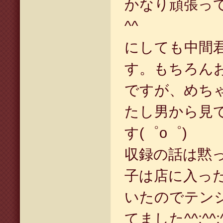
かなり頑張っ
^^
にしても中間
す。もちろん
ですが、めち
たし男から見
す(゜o゜)
収録の話は黙
子は店に入っ
いたのでテン
てました^^;^^;^