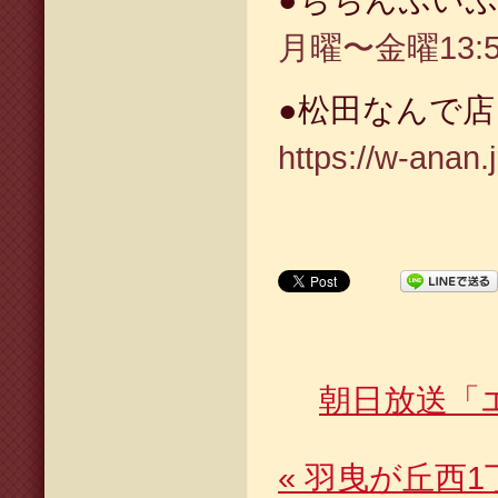
●ちちんぷい
月曜〜金曜13:55
●松田なんで
https://w-anan.
朝日放送「
«
羽曳が丘西1