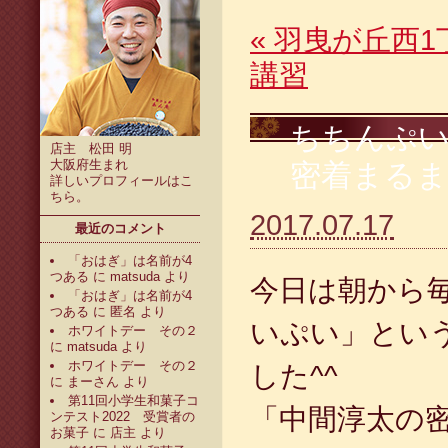
«
羽曳が丘西1
講習
ちちんぷ
店主 松田 明
大阪府生まれ
密着まるま
詳しいプロフィールは
こ
ちら
。
2017.07.17
最近のコメント
「おはぎ」は名前が4
つある
に
matsuda
より
今日は朝から
「おはぎ」は名前が4
つある
に
匿名
より
いぷい」とい
ホワイトデー その２
に
matsuda
より
ホワイトデー その２
した^^
に
まーさん
より
第11回小学生和菓子コ
「中間淳太の
ンテスト2022 受賞者の
お菓子
に
店主
より