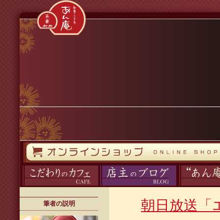
コンテンツへスキップ
オンラインストア
カフェ
ブログ
あん庵について
朝日放送「
筆者の説明