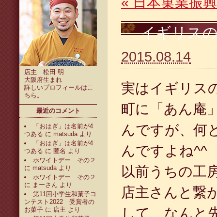
«
日本菓業振興
イギリス
2015.08.14
店主 松田 明
大阪府生まれ
実はイギリス
詳しいプロフィールは
こ
ちら
。
町に「あん庵
最近のコメント
んですが、何
「おはぎ」は名前が4
つある
に
matsuda
より
「おはぎ」は名前が4
んですよね^^
つある
に
匿名
より
ホワイトデー その２
以前うちの工
に
matsuda
より
ホワイトデー その２
に
まーさん
より
店主さんと繋
第11回小学生和菓子コ
ンテスト2022 受賞者の
して、なんと
お菓子
に
店主
より