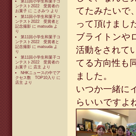
第11回小学生和菓子コ
ンテスト2022 受賞者の
てたみたいで
お菓子
に
こさみつ
より
第11回小学生和菓子コ
って頂けました(
ンテスト2022 受賞者と
記念撮影
に
matsuda
よ
り
ブライトンや
第11回小学生和菓子コ
ンテスト2022 受賞者と
記念撮影
に
matsuda
よ
活動をされて
り
第11回小学生和菓子コ
てる方向性も
ンテスト2022 受賞者の
お菓子
に
店主
より
NHKニュースの中でア
ました。
クセス数 TOP10入り
に
店主
より
いつか一緒に
らいいですよね(