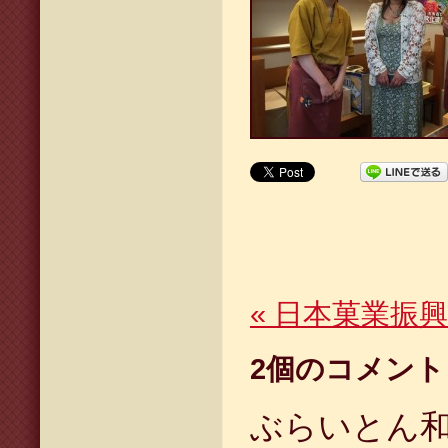
«
日本菓業振興
2
個のコメント
ぶらいとん