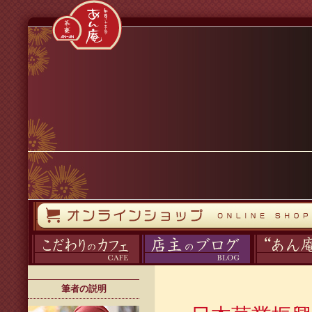
コンテンツへスキップ
オンラインストア
カフェ
ブログ
あん庵について
筆者の説明