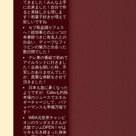
てきました！みんな上手
に出来ました！自分で作
ると美味しさも増しま
す！和菓子好きが増えて
欲しいですね
セブ島盆踊りフェス
へ！総領事とのぶっつけ
本番餅つきに有名人との
出会い、ディープなフィ
リピンの魅力と出会った
数日間でした！
テレ東の番組で初めて
アイルランドに行きまし
た！企画を聞いた時、不
安しかありませんでした
が、貴重な体験をさせて
頂きました！
日本も急に暑くなった
ようですが、Cebuも灼熱
本場のジュースでエネル
ギーチャージして、パフ
ォーマンスも準備万端で
す！
WBA元世界チャンピ
オンのランダエタさんが
大阪でジムOPEN！やは
り今も引き締まった身体