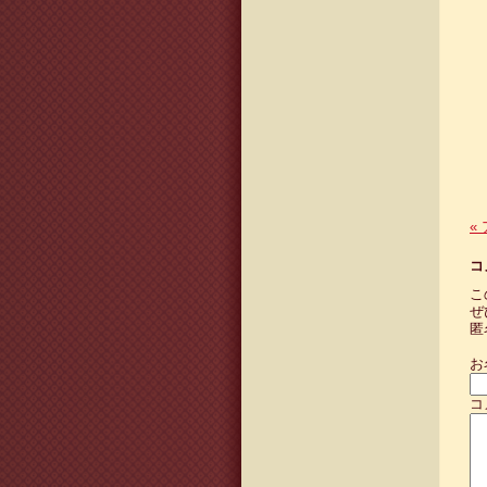
«
コ
こ
ぜ
匿
お
コ