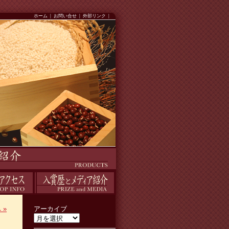
ホーム
|
お問い合せ
|
外部リンク
|
入賞歴
へ
»
アーカイブ