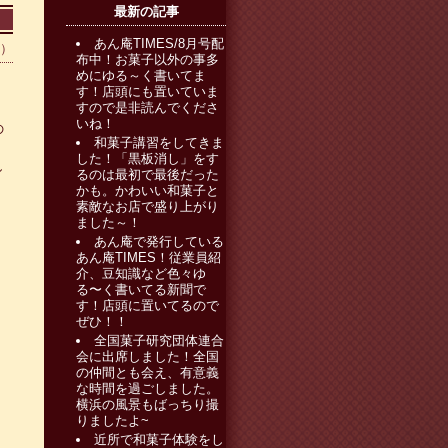
最新の記事
あん庵TIMES/8月号配
0）
布中！お菓子以外の事多
めにゆる～く書いてま
す！店頭にも置いていま
すので是非読んでくださ
いね！
の
和菓子講習をしてきま
した！「黒板消し」をす
し
るのは最初で最後だった
かも。かわいい和菓子と
素敵なお店で盛り上がり
ました～！
あん庵で発行している
あん庵TIMES！従業員紹
介、豆知識など色々ゆ
る〜く書いてる新聞で
す！店頭に置いてるので
ぜひ！！
全国菓子研究団体連合
会に出席しました！全国
の仲間とも会え、有意義
な時間を過ごしました。
横浜の風景もばっちり撮
りましたよ~
近所で和菓子体験をし