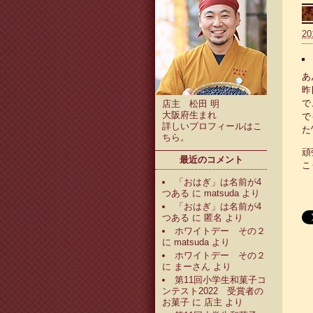
20
あ
昨
で
店主 松田 明
大阪府生まれ
で
詳しいプロフィールは
こ
た^
ちら
。
頑
最近のコメント
こ
「おはぎ」は名前が4
つある
に
matsuda
より
「おはぎ」は名前が4
つある
に
匿名
より
ホワイトデー その２
に
matsuda
より
ホワイトデー その２
に
まーさん
より
第11回小学生和菓子コ
ンテスト2022 受賞者の
お菓子
に
店主
より