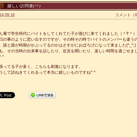
嬉しい訪問者(^^♪
14.09.16
コメント（
ん庵で学生時代にバイトをしてくれてた子が遊びに
来てくれました（＾∇＾）
日の事のように思い出すのですが、その時その時でバイ
トのメンバーも違う
、誰と誰が時期がかぶってるのかはさす
がにおぼろげになって来ました(^_^;)
も、その当時の出来事を話したり、近況を聞いたり、楽
しい時間を過ごせま
 ^
張ってる子が多く、こちらも刺激になります。
うして訪ねきてくれるって本当に嬉しいものですね^ ^