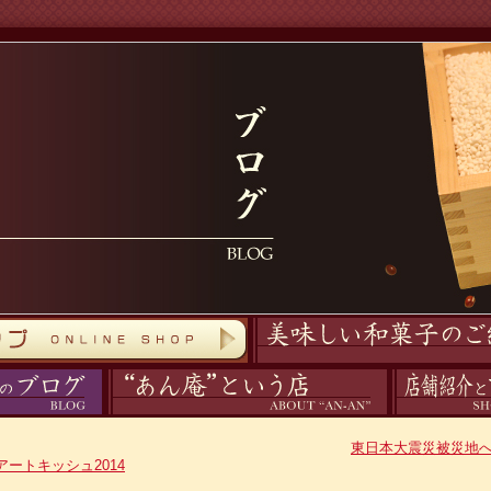
商品紹介
あん庵について
アクセス
東日本大震災被災地
アートキッシュ2014