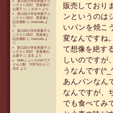
第11回小学生和菓子コ
販売しており
ンテスト2022 受賞者の
お菓子
に
こさみつ
より
第11回小学生和菓子コ
ンというのは
ンテスト2022 受賞者と
記念撮影
に
matsuda
よ
いパンを焼こ
り
第11回小学生和菓子コ
ンテスト2022 受賞者と
変なんですね
記念撮影
に
matsuda
よ
り
て想像を絶す
第11回小学生和菓子コ
ンテスト2022 受賞者の
お菓子
に
店主
より
しいのですが
NHKニュースの中でア
クセス数 TOP10入り
に
店主
より
うなんです(^_^
あんパンなん
なんですが、
でも食べてみ