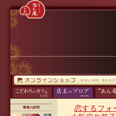
コンテンツへスキップ
オンラインストア
カフェ
ブログ
あん庵について
恋するフォ
筆者の説明