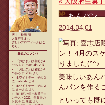
«
大阪府生菓子
あんパン
2014.04.01
店主 松田 明
大阪府生まれ
詳しいプロフィールは
こ
ちら
。
最近のコメント
「おはぎ」は名前が4
つある
に
matsuda
より
「おはぎ」は名前が4
つある
に
匿名
より
美味しいあん
ホワイトデー その２
に
matsuda
より
んパンを作る
ホワイトデー その２
に
まーさん
より
第11回小学生和菓子コ
ンテスト2022 受賞者の
といっても既に
お菓子
に
店主
より