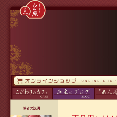
コンテンツへスキップ
オンラインストア
カフェ
ブログ
あん庵について
筆者の説明