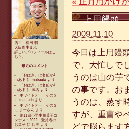
«
正月用かけ
上用饅頭
2009.11.10
店主 松田 明
大阪府生まれ
今日は上用饅
詳しいプロフィールは
こ
ちら
。
で、大忙しで
最近のコメント
うのは山の芋
「おはぎ」は名前が4
つある
に
matsuda
より
「おはぎ」は名前が4
の事です。お
つある
に
匿名
より
ホワイトデー その２
うのは、蒸す
に
matsuda
より
ホワイトデー その２
に
まーさん
より
すが、重曹や
第11回小学生和菓子コ
ンテスト2022 受賞者の
どで膨らます
お菓子
に
店主
より