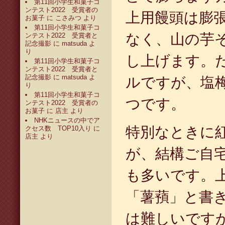
第11回小学生和菓子コ
ンテスト2022 受賞者の
上用饅頭は膨
お菓子
に
こさみつ
より
第11回小学生和菓子コ
なく、山の芋
ンテスト2022 受賞者と
記念撮影
に
matsuda
よ
り
し上げます。
第11回小学生和菓子コ
ンテスト2022 受賞者と
記念撮影
に
matsuda
よ
ルですが、塩
り
第11回小学生和菓子コ
つです。
ンテスト2022 受賞者の
お菓子
に
店主
より
NHKニュースの中でア
特別なときに
クセス数 TOP10入り
に
店主
より
が、結構ご自
も多いです。
「薯蕷」と書
は難しいです