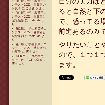
自分の実力は
第11回小学生和菓子コ
ンテスト2022 受賞者の
お菓子
に
こさみつ
より
ると自然と下
第11回小学生和菓子コ
ンテスト2022 受賞者と
で、惑ってる
記念撮影
に
matsuda
よ
り
第11回小学生和菓子コ
前進あるのみ
ンテスト2022 受賞者と
記念撮影
に
matsuda
よ
り
やりたいこと
第11回小学生和菓子コ
ンテスト2022 受賞者の
お菓子
に
店主
より
ので、１つ１
NHKニュースの中でア
クセス数 TOP10入り
に
ます。
店主
より