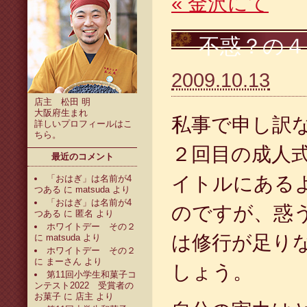
«
金沢にて
不惑？の４
2009.10.13
店主 松田 明
大阪府生まれ
私事で申し訳
詳しいプロフィールは
こ
ちら
。
２回目の成人
最近のコメント
イトルにある
「おはぎ」は名前が4
つある
に
matsuda
より
「おはぎ」は名前が4
のですが、惑
つある
に
匿名
より
ホワイトデー その２
は修行が足り
に
matsuda
より
ホワイトデー その２
に
まーさん
より
しょう。
第11回小学生和菓子コ
ンテスト2022 受賞者の
お菓子
に
店主
より