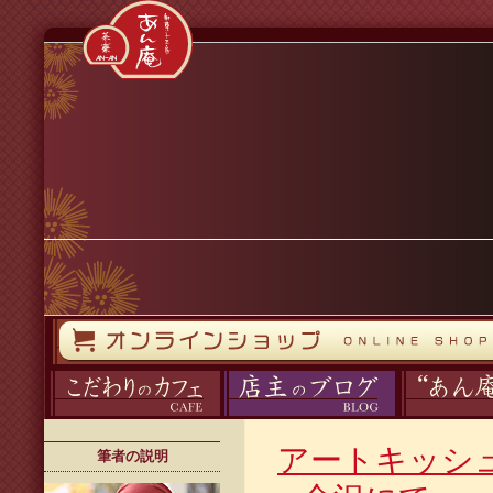
コンテンツへスキップ
オンラインストア
カフェ
ブログ
あん庵について
アートキッシュ
筆者の説明