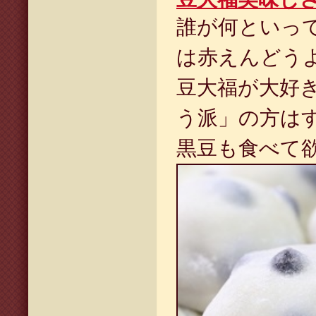
誰が何といっ
は赤えんどう
豆大福が大好
う派」の方は
黒豆も食べて