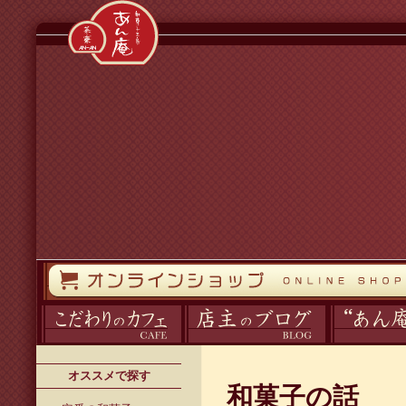
コンテンツへスキップ
オンラインストア
カフェ
ブログ
あん庵について
オススメで探す
和菓子の話