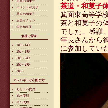
定番の和菓子
茶道・和菓子体
イベント和菓子
箕面東高等学
季節の和菓子
店長イチオシ
茶と和菓子の
限定和菓子
でした。感謝
価格で探す
年長さんから御
100～149
に参加してい
150～199
200～249
250～299
300～
アレルギーが心配な方
あんこ不使用
乳不使用
卵不使用