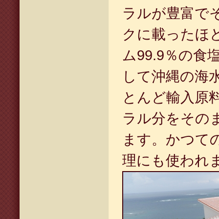
ラルが豊富で
クに載ったほ
ム99.9％の
して沖縄の海
とんど輸入原
ラル分をその
ます。かつて
理にも使われ