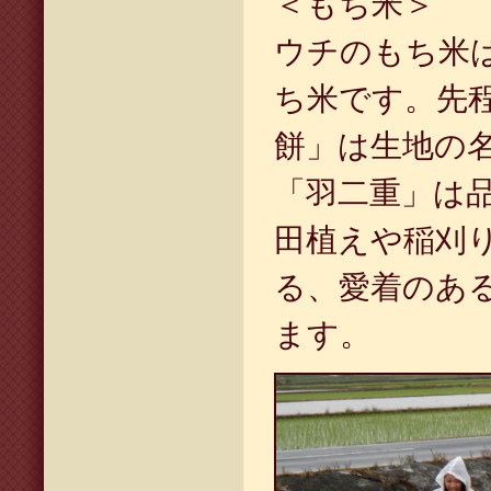
＜もち米＞
ウチのもち米
ち米です。先
餅」は生地の
「羽二重」は
田植えや稲刈
る、愛着のあ
ます。