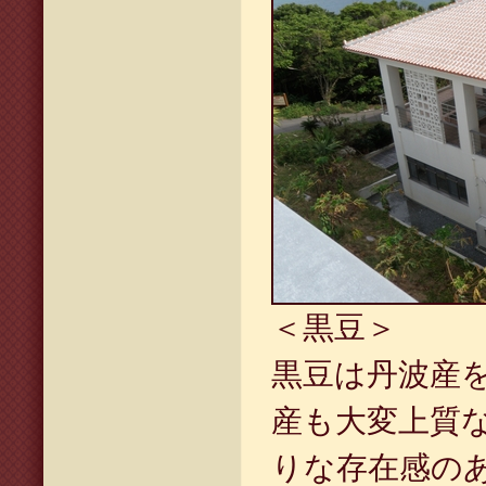
＜黒豆＞
黒豆は丹波産
産も大変上質
りな存在感の