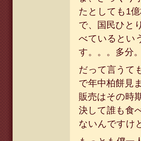
たとしても
1
億
で、国民ひと
べているとい
す。。。多分
だって言うて
で年中柏餅見
販売はその時
決して誰も食
ないんですけ