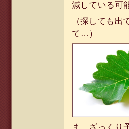
減している可
（探しても出
て
…
）
ま、ざっくり