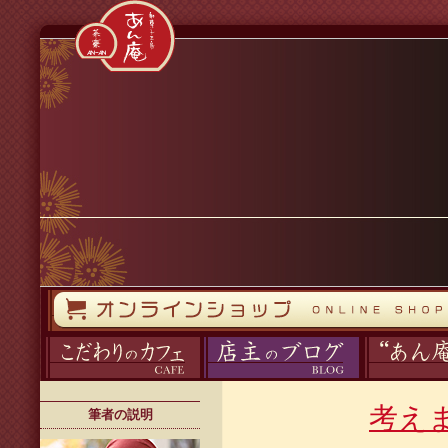
コンテンツへスキップ
オンラインストア
カフェ
ブログ
あん庵について
考え
筆者の説明