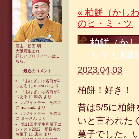
«
柏餅（かしわ
のヒ・ミ・ツ
柏餅（かし
店主 松田 明
大阪府生まれ
もそも柏
詳しいプロフィールは
こ
ちら
。
2023.04.03
最近のコメント
「おはぎ」は名前が4
つある
に
matsuda
より
柏餅！好き！
「おはぎ」は名前が4
つある
に
匿名
より
ホワイトデー その２
昔は
5/5
に柏餅
に
matsuda
より
ホワイトデー その２
いと言われた
に
まーさん
より
第11回小学生和菓子コ
ンテスト2022 受賞者の
菓子でした。
お菓子
に
店主
より