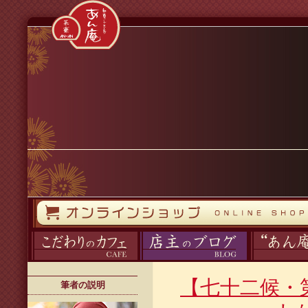
コンテンツへスキップ
オンラインストア
カフェ
ブログ
あん庵について
【七十二候・
筆者の説明