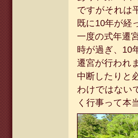
ですがそれは平
既に10年が経
一度の式年遷
時が過ぎ、10
遷宮が行われま
中断したりと
わけではないで
く行事って本