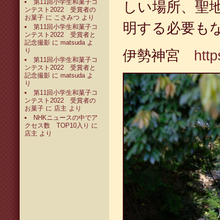
第11回小学生和菓子コ
しい場所、聖
ンテスト2022 受賞者の
お菓子
に
こさみつ
より
明する必要も
第11回小学生和菓子コ
ンテスト2022 受賞者と
記念撮影
に
matsuda
よ
り
伊勢神宮
http
第11回小学生和菓子コ
ンテスト2022 受賞者と
記念撮影
に
matsuda
よ
り
第11回小学生和菓子コ
ンテスト2022 受賞者の
お菓子
に
店主
より
NHKニュースの中でア
クセス数 TOP10入り
に
店主
より