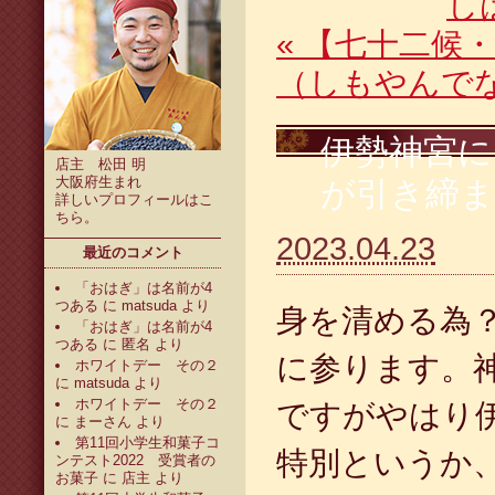
し
«
【七十二候・
（しもやんで
伊勢神宮に
店主 松田 明
大阪府生まれ
が引き締
詳しいプロフィールは
こ
ちら
。
2023.04.23
最近のコメント
「おはぎ」は名前が4
つある
に
matsuda
より
身を清める為
「おはぎ」は名前が4
つある
に
匿名
より
に参ります。
ホワイトデー その２
に
matsuda
より
ホワイトデー その２
ですがやはり
に
まーさん
より
第11回小学生和菓子コ
特別というか
ンテスト2022 受賞者の
お菓子
に
店主
より