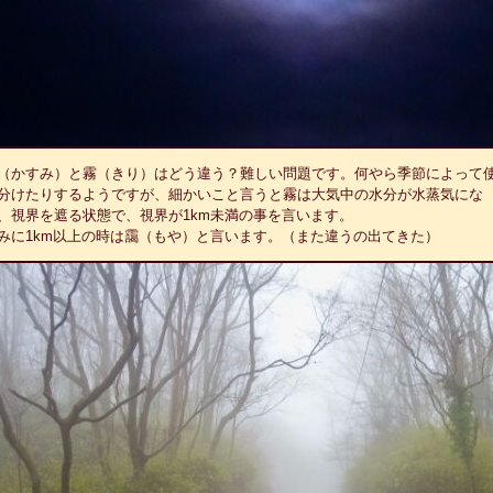
（かすみ）と霧（きり）はどう違う？難しい問題です。何やら季節によって
分けたりするようですが、細かいこと言うと霧は大気中の水分が水蒸気にな
、視界を遮る状態で、視界が1km未満の事を言います。
みに1km以上の時は靄（もや）と言います。（また違うの出てきた）