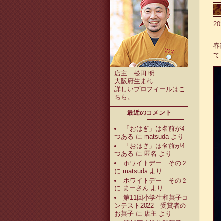
20
春
て
店主 松田 明
大阪府生まれ
詳しいプロフィールは
こ
ちら
。
最近のコメント
「おはぎ」は名前が4
つある
に
matsuda
より
「おはぎ」は名前が4
つある
に
匿名
より
ホワイトデー その２
に
matsuda
より
ホワイトデー その２
に
まーさん
より
第11回小学生和菓子コ
ンテスト2022 受賞者の
お菓子
に
店主
より