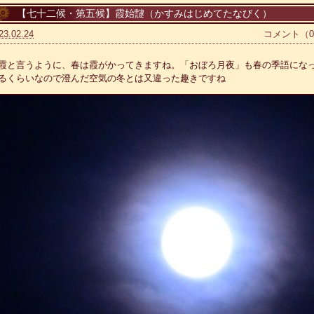
【七十二候・第五候】霞始靆（かすみはじめてたなびく）
23.02.24
コメント（
霞と言うように、春は霞がかってきますね。「おぼろ月夜」も春の季語にな
るくらいなので澄んだ空気の冬とは又違った趣きですね