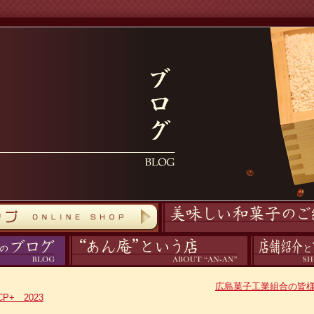
商品紹介
あん庵について
アクセス
広島菓子工業組合の皆
P+ 2023