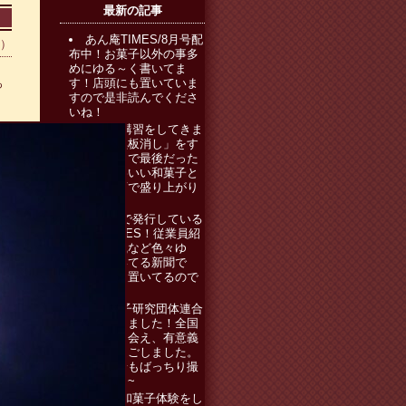
最新の記事
あん庵TIMES/8月号配
0）
布中！お菓子以外の事多
めにゆる～く書いてま
す！店頭にも置いていま
っ
すので是非読んでくださ
いね！
和菓子講習をしてきま
した！「黒板消し」をす
るのは最初で最後だった
かも。かわいい和菓子と
素敵なお店で盛り上がり
ました～！
あん庵で発行している
あん庵TIMES！従業員紹
介、豆知識など色々ゆ
る〜く書いてる新聞で
す！店頭に置いてるので
ぜひ！！
全国菓子研究団体連合
会に出席しました！全国
の仲間とも会え、有意義
な時間を過ごしました。
横浜の風景もばっちり撮
りましたよ~
近所で和菓子体験をし