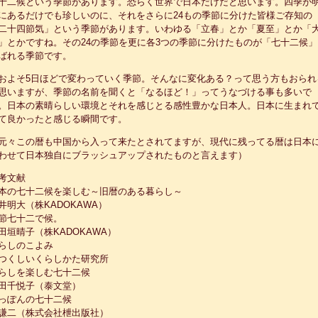
十二候という季節があります。恐らく世界で日本だけだと思います。四季が
にあるだけでも珍しいのに、それをさらに24もの季節に分けた皆様ご存知の
二十四節気」という季節があります。いわゆる「立春」とか「夏至」とか「
」とかですね。その24の季節を更に各3つの季節に分けたものが「七十二候」
ばれる季節です。
およそ5日ほどで変わっていく季節。そんなに変化ある？って思う方もおられ
思いますが、季節の名前を聞くと「なるほど！」ってうなづける事も多いで
。日本の素晴らしい環境とそれを感じとる感性豊かな日本人。日本に生まれ
て良かったと感じる瞬間です。
元々この暦も中国から入って来たとされてますが、現代に残ってる暦は日本
わせて日本独自にブラッシュアップされたものと言えます）
考文献
本の七十二候を楽しむ～旧暦のある暮らし～
井明大（株KADOKAWA）
節七十二で候。
田垣晴子（株KADOKAWA）
らしのこよみ
つくしいくらしかた研究所
らしを楽しむ七十二候
田千悦子（泰文堂）
っぽんの七十二候
謙二（株式会社枻出版社）