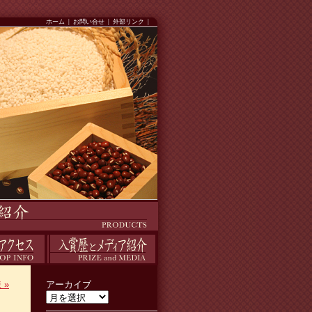
ホーム
|
お問い合せ
|
外部リンク
|
入賞歴
様
»
アーカイブ