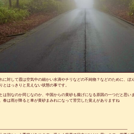
れに対して霞は空気中の細かい水滴やチリなどの不純物？などのために、ぼ
りとはっきりと見えない状態の事です。
とは別なのか同じなのか、中国からの黄砂も朧げになる原因の一つだと思い
。春は雨が降ると車が黄砂まみれになって苦労した覚えがありますね
—————————————————————————————————