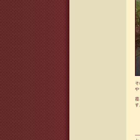
そ
や
霞
す
—