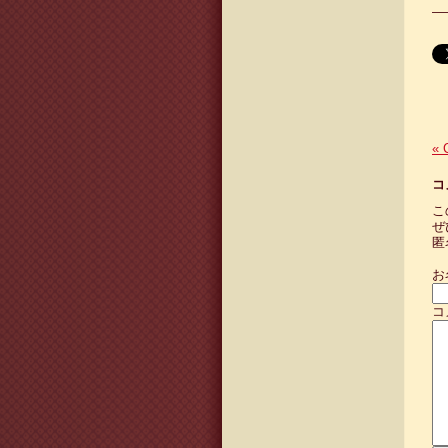
—
«
C
コ
こ
ぜ
匿
お
コ