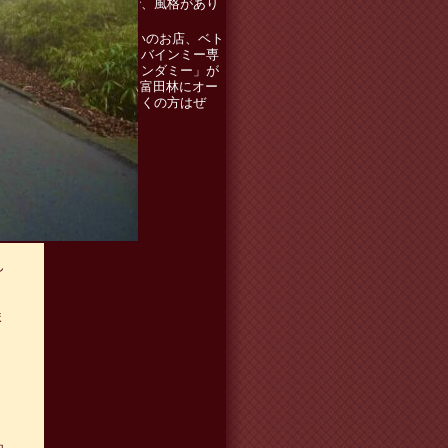
で、機敏で、風格があり
ました！！
知り合いのお店、ベト
ナムサンドバインミー専
門店の「トンダミー」が
5.15（金）富田林にオー
プン！お近くの方はぜ
ひ！
ん
ま