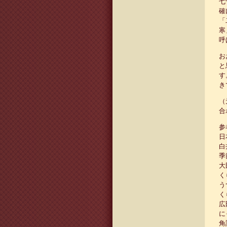
七
確
「
寒
呼
お
と
す
き
（
合
参
日
白
季
大
く
う
く
広
に
角