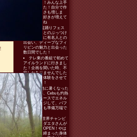
てきました！みんな上手
に出来ました！自分で作
ると美味しさも増しま
す！和菓子好きが増えて
欲しいですね
セブ島盆踊りフェス
へ！総領事とのぶっつけ
本番餅つきに有名人との
出会い、ディープなフィ
リピンの魅力と出会った
使
数日間でした！
テレ東の番組で初めて
アイルランドに行きまし
た！企画を聞いた時、不
安しかありませんでした
が、貴重な体験をさせて
頂きました！
日本も急に暑くなった
ようですが、Cebuも灼熱
本場のジュースでエネル
ギーチャージして、パフ
ォーマンスも準備万端で
す！
WBA元世界チャンピ
オンのランダエタさんが
大阪でジムOPEN！やは
り今も引き締まった身体