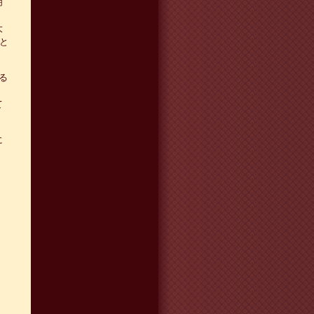
明
大
と
る
て
に