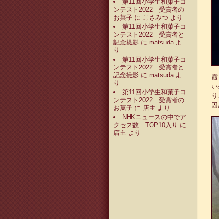
第11回小学生和菓子コ
ンテスト2022 受賞者の
お菓子
に
こさみつ
より
第11回小学生和菓子コ
ンテスト2022 受賞者と
記念撮影
に
matsuda
よ
り
第11回小学生和菓子コ
ンテスト2022 受賞者と
記念撮影
に
matsuda
よ
霞
り
い
第11回小学生和菓子コ
り
ンテスト2022 受賞者の
因
お菓子
に
店主
より
NHKニュースの中でア
クセス数 TOP10入り
に
店主
より