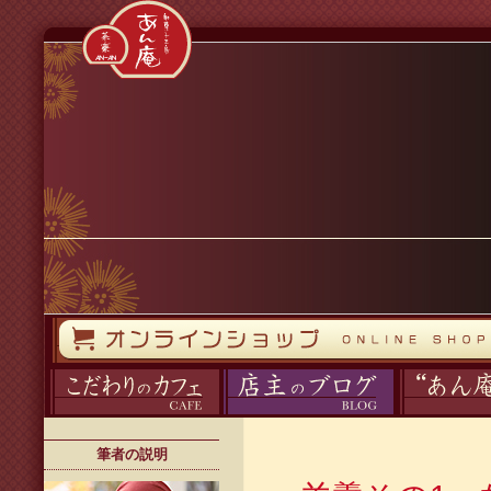
コンテンツへスキップ
オンラインストア
カフェ
ブログ
あん庵について
筆者の説明