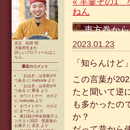
«
羊羹その1 
ねん
恵方巻から
2023.01.23
店主 松田 明
大阪府生まれ
詳しいプロフィールは
こ
ちら
。
「知らんけど
最近のコメント
「おはぎ」は名前が4
この言葉が20
つある
に
matsuda
より
「おはぎ」は名前が4
たと聞いて逆
つある
に
匿名
より
ホワイトデー その２
に
matsuda
より
も多かったの
ホワイトデー その２
に
まーさん
より
か？
第11回小学生和菓子コ
ンテスト2022 受賞者の
お菓子
に
店主
より
だって昔から