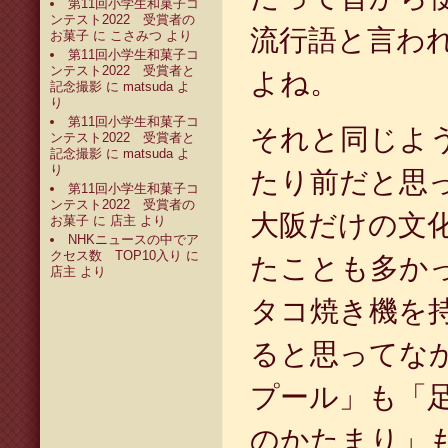
第11回小学生和菓子コ
ンテスト2022 受賞者の
流行語と言わ
お菓子
に
こさみつ
より
第11回小学生和菓子コ
ンテスト2022 受賞者と
よね。
記念撮影
に
matsuda
よ
り
第11回小学生和菓子コ
それと同じよ
ンテスト2022 受賞者と
記念撮影
に
matsuda
よ
り
たり前だと思
第11回小学生和菓子コ
ンテスト2022 受賞者の
大阪だけの文
お菓子
に
店主
より
NHKニュースの中でア
クセス数 TOP10入り
に
たことも多か
店主
より
タコ焼き機を
ると思ってな
プール」も「
のかたまり」