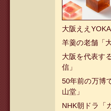
大阪ええYOK
羊羹の老舗「
大阪を代表す
信」
50年前の万博
山堂」
NHK朝ドラ「