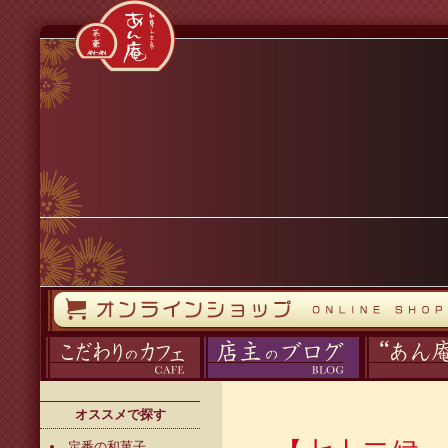
コンテンツへスキップ
オンラインストア
カフェ
ブログ
あん庵について
オススメで探す
定番の和菓子