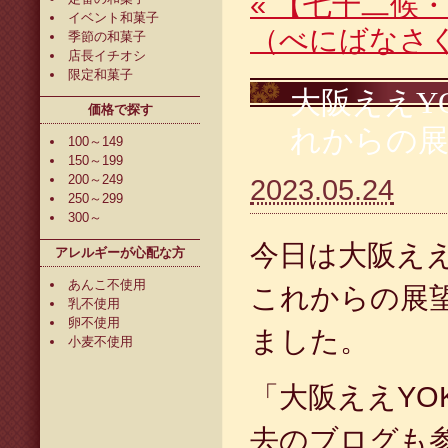
«
【七十二候・
イベント和菓子
（べにばなさ
季節の和菓子
店長イチオシ
限定和菓子
大阪ええY
価格で探す
れからの
100～149
150～199
200～249
2023.05.24
250～299
300～
今日は大阪ええ
アレルギーが心配な方
あんこ不使用
これからの展
乳不使用
卵不使用
ました。
小麦不使用
「大阪ええYO
去のブログも