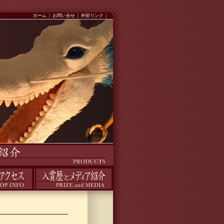
ホーム
|
お問い合せ
|
外部リンク
|
入賞歴